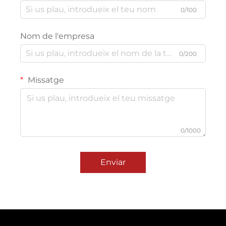
0/100
Nom de l'empresa
0/200
Missatge
0/1000
Enviar