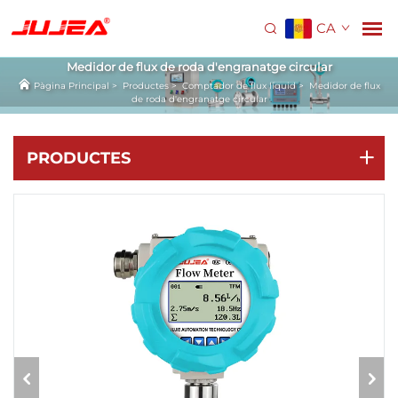
CA
Medidor de flux de roda d'engranatge circular
Pàgina Principal
>
Productes
>
Comptador de flux líquid
>
Medidor de flux
de roda d'engranatge circular
PRODUCTES