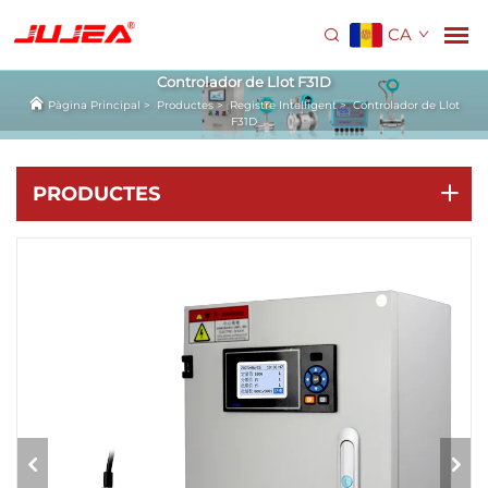
CA
Controlador de Llot F31D
Pàgina Principal
>
Productes
>
Registre Intel·ligent
>
Controlador de Llot
F31D
PRODUCTES