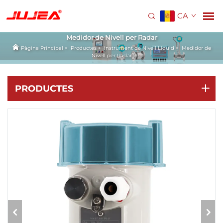
CA
Medidor de Nivell per Radar
Pàgina Principal
>
Productes
>
Instrument de Nivell Líquid
>
Medidor de
Nivell per Radar
PRODUCTES