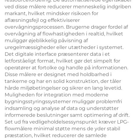
ved disse målere reducerer menneskelig indgriben
markant, hvilket mindsker risikoen for
aflæsningsfejl og effektiviserer
overvågningsprocessen. Brugerne drager fordel af
overvågning af flowhastigheden i realtid, hvilket
muliggør øjeblikkelig påvisning af
uregelmæssigheder eller utætheder i systemet.
Det digitale interface præsenterer data i et
letforståeligt format, hvilket gør det simpelt for
operatører at fortolke og handle på informationen.
Disse målere er designet med holdbarhed i
tankerne og har en solid konstruktion, der tåler
hårde miljøbetingelser og sikrer en lang levetid.
Muligheden for integration med moderne
bygningsstyringssystemer muliggør problemfri
indsamling og analyse af data og understøtter
informerede beslutninger samt optimering af drift.
Set ud fra vedligeholdelsessynspunkt kræver LPG-
flowmålere minimal støtte mens de yder stabil
præstation, hvilket reducerer de samlede