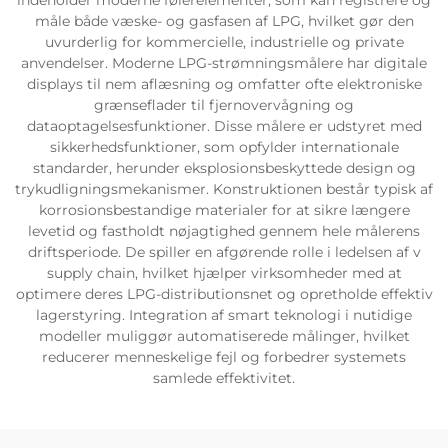
indeholder moderne følerelementer, som kan registrere og
måle både væske- og gasfasen af LPG, hvilket gør den
uvurderlig for kommercielle, industrielle og private
anvendelser. Moderne LPG-strømningsmålere har digitale
displays til nem aflæsning og omfatter ofte elektroniske
grænseflader til fjernovervågning og
dataoptagelsesfunktioner. Disse målere er udstyret med
sikkerhedsfunktioner, som opfylder internationale
standarder, herunder eksplosionsbeskyttede design og
trykudligningsmekanismer. Konstruktionen består typisk af
korrosionsbestandige materialer for at sikre længere
levetid og fastholdt nøjagtighed gennem hele målerens
driftsperiode. De spiller en afgørende rolle i ledelsen af v
supply chain, hvilket hjælper virksomheder med at
optimere deres LPG-distributionsnet og opretholde effektiv
lagerstyring. Integration af smart teknologi i nutidige
modeller muliggør automatiserede målinger, hvilket
reducerer menneskelige fejl og forbedrer systemets
samlede effektivitet.