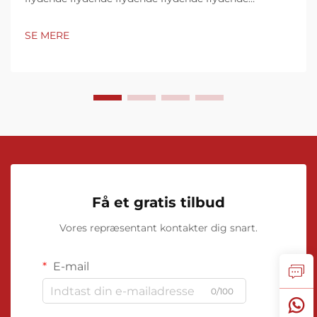
flydende flydende flydende flydende flydende
flydende flydende flydende flydende flydende
SE MERE
flydende flydende flydende flydende flydende
flydende flydende flydende flydende flydende
flydende flydende flydende flydende flydende
flydende flydende flydende Deres evne til at give
præcise, realtidsmålinger af strømningshastigheder
er uundværlig...
Få et gratis tilbud
Vores repræsentant kontakter dig snart.
E-mail
0/100