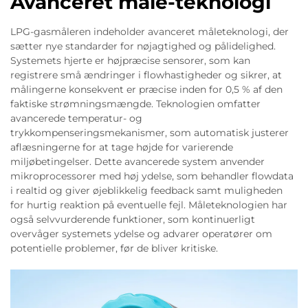
Avanceret måle-teknologi
LPG-gasmåleren indeholder avanceret måleteknologi, der
sætter nye standarder for nøjagtighed og pålidelighed.
Systemets hjerte er højpræcise sensorer, som kan
registrere små ændringer i flowhastigheder og sikrer, at
målingerne konsekvent er præcise inden for 0,5 % af den
faktiske strømningsmængde. Teknologien omfatter
avancerede temperatur- og
trykkompenseringsmekanismer, som automatisk justerer
aflæsningerne for at tage højde for varierende
miljøbetingelser. Dette avancerede system anvender
mikroprocessorer med høj ydelse, som behandler flowdata
i realtid og giver øjeblikkelig feedback samt muligheden
for hurtig reaktion på eventuelle fejl. Måleteknologien har
også selvvurderende funktioner, som kontinuerligt
overvåger systemets ydelse og advarer operatører om
potentielle problemer, før de bliver kritiske.