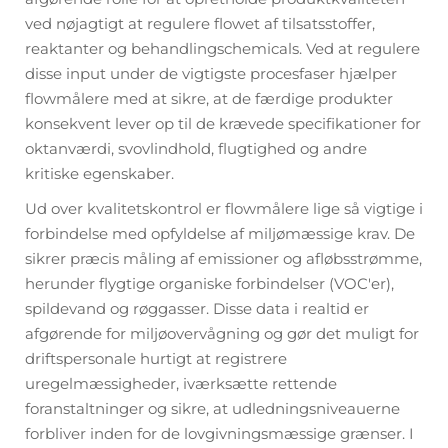
ved nøjagtigt at regulere flowet af tilsatsstoffer,
reaktanter og behandlingschemicals. Ved at regulere
disse input under de vigtigste procesfaser hjælper
flowmålere med at sikre, at de færdige produkter
konsekvent lever op til de krævede specifikationer for
oktanværdi, svovlindhold, flugtighed og andre
kritiske egenskaber.
Ud over kvalitetskontrol er flowmålere lige så vigtige i
forbindelse med opfyldelse af miljømæssige krav. De
sikrer præcis måling af emissioner og afløbsstrømme,
herunder flygtige organiske forbindelser (VOC'er),
spildevand og røggasser. Disse data i realtid er
afgørende for miljøovervågning og gør det muligt for
driftspersonale hurtigt at registrere
uregelmæssigheder, iværksætte rettende
foranstaltninger og sikre, at udledningsniveauerne
forbliver inden for de lovgivningsmæssige grænser. I