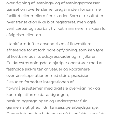
overvågning af lastnings- og aflastningsprocesser,
uanset om overførslerne foregår inden for samme
facilitet eller mellem flere steder. Som et resultat er
hver transaktion ikke blot registreret, men også
verificerbar og sporbar, hvilket minimerer risikoen for
afvigelser eller tab.
I tankfarmdrift er anvendelsen af flowmålere
afgørende for at forhindre opfyldning, som kan føre
til kostbare udslip, udstyresskader og miljøfarer.
Fuldatostrømningsdata hjælper operatører med at
fastholde sikkre tankniveauer og koordinere
overførselsoperationer med større præcision.
Desuden forbedrer integrationen af
flowmålersystemer med digitale overvågning- og
kontrolplatforme dataadgangen,
beslutningstagningen og understøtter fuld
gennemsigtighed i driftsmæssige arbejdsgange.
Denne integration bidrager også til opfyldelsen af de