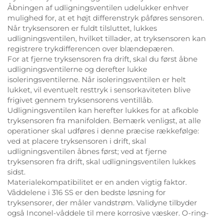
Åbningen af udligningsventilen udelukker enhver
mulighed for, at et højt differenstryk påføres sensoren.
Når tryksensoren er fuldt tilsluttet, lukkes
udligningsventilen, hvilket tillader, at tryksensoren kan
registrere trykdifferencen over blændepæren.
For at fjerne tryksensoren fra drift, skal du først åbne
udligningsventilerne og derefter lukke
isoleringsventilerne. Når isoleringsventilen er helt
lukket, vil eventuelt resttryk i sensorkaviteten blive
frigivet gennem tryksensorens ventillåb.
Udligningsventilen kan herefter lukkes for at afkoble
tryksensoren fra manifolden. Bemærk venligst, at alle
operationer skal udføres i denne præcise rækkefølge:
ved at placere tryksensoren i drift, skal
udligningsventilen åbnes først; ved at fjerne
tryksensoren fra drift, skal udligningsventilen lukkes
sidst.
Materialekompatibilitet er en anden vigtig faktor.
Våddelene i 316 SS er den bedste løsning for
tryksensorer, der måler vandstrøm. Validyne tilbyder
også Inconel-våddele til mere korrosive væsker. O-ring-