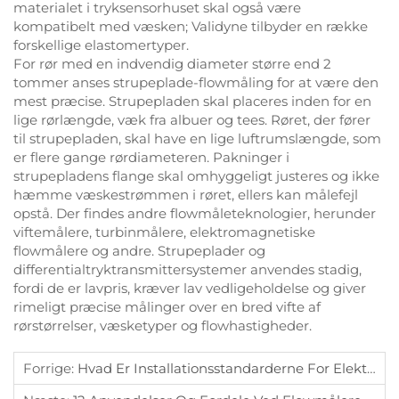
materialet i tryksensorhuset skal også være
kompatibelt med væsken; Validyne tilbyder en række
forskellige elastomertyper.
For rør med en indvendig diameter større end 2
tommer anses strupeplade-flowmåling for at være den
mest præcise. Strupepladen skal placeres inden for en
lige rørlængde, væk fra albuer og tees. Røret, der fører
til strupepladen, skal have en lige luftrumslængde, som
er flere gange rørdiameteren. Pakninger i
strupepladens flange skal omhyggeligt justeres og ikke
hæmme væskestrømmen i røret, ellers kan målefejl
opstå. Der findes andre flowmåleteknologier, herunder
viftemålere, turbinmålere, elektromagnetiske
flowmålere og andre. Strupeplader og
differentialtryktransmittersystemer anvendes stadig,
fordi de er lavpris, kræver lav vedligeholdelse og giver
rimeligt præcise målinger over en bred vifte af
rørstørrelser, væsketyper og flowhastigheder.
Forrige:
Hvad Er Installationsstandarderne For Elektromagnetiske Flowmålere?