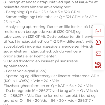
8. Beregn et andet datapunkt ved hjælp af k=64 for at
bekræfte dens almene anvendelighed:
- Beregning: Q = 64 × 25 = 64 × 5 = 320 GPM
- Sammenligning: I din tabel er Q = 321 GPM, når ΔP =
25 in H₂O.
- Analyse og optimering: Der er en lille forskel på 1 GPM
mellem den beregnede værdi (320 GPM) og
tabelværdien (321 GPM). Dette bekræfter din henvisning
til "ca. 1 % nøjagtighed" og "1-2 GPM differens", hvilket er
acceptabelt i ingeniørmæssige anvendelser. Hvis du
søger ekstrem nøjagtighed, bør du verificere
originaldata eller koefficienter.
9. Udled flowformlen baseret på sensorens
signalmetode:
- For et Vdc-signal (0-5V):
- Spænding og differenstryk er lineært relaterede: ΔP =
(100 in H₂O/5V) × Vdc = 20 × Vdc. -
Flowhastighedsformlen er: Q = kΔP = 64 × 20 × Vdc
- Du beregnede k′ = 286,217 ved brug af k′ = Q / Vdc, så
Q = 286,217 × Vdc. Denne formel er korrekt; i bund og
grund er Q = 64 × 20 Vdc = 64 × 20 × Vdc ≈ 286,217 ×