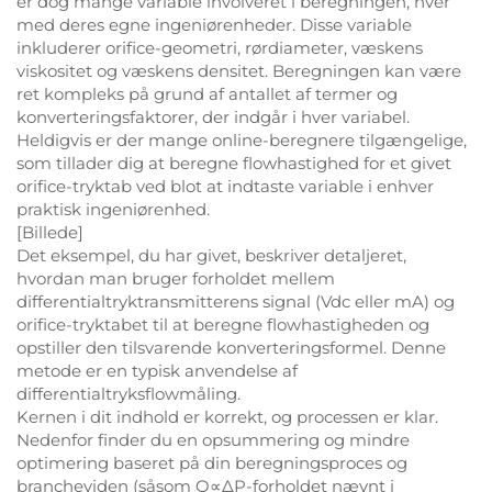
er dog mange variable involveret i beregningen, hver
med deres egne ingeniørenheder. Disse variable
inkluderer orifice-geometri, rørdiameter, væskens
viskositet og væskens densitet. Beregningen kan være
ret kompleks på grund af antallet af termer og
konverteringsfaktorer, der indgår i hver variabel.
Heldigvis er der mange online-beregnere tilgængelige,
som tillader dig at beregne flowhastighed for et givet
orifice-tryktab ved blot at indtaste variable i enhver
praktisk ingeniørenhed.
[Billede]
Det eksempel, du har givet, beskriver detaljeret,
hvordan man bruger forholdet mellem
differentialtryktransmitterens signal (Vdc eller mA) og
orifice-tryktabet til at beregne flowhastigheden og
opstiller den tilsvarende konverteringsformel. Denne
metode er en typisk anvendelse af
differentialtryksflowmåling.
Kernen i dit indhold er korrekt, og processen er klar.
Nedenfor finder du en opsummering og mindre
optimering baseret på din beregningsproces og
brancheviden (såsom Q∝ΔP-forholdet nævnt i