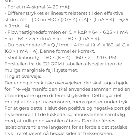
Vdc.
- For et mA-signal (4-20 mA):
- Differenstrykket er lineært relateret til den effektive
strøm: ΔP = [100 in H₂O / (20 − 4) mA] × (ImA − 4) = 6,25
× (ImA − 4).
- Flowhastighedsformlen er: Q = kΔP = 64 × 6,25 × (ImA
− 4) = 64 × 2,5 × (ImA − 4) = 160 × (ImA − 4).
- Du beregnede k′′ = Q / ImA − 4 for at få k′′ = 160, så Q =
160 × (ImA − 4). Denne formel er korrekt.
- Verifikation: Q = 160 × (8 − 4) = 160 × 2 = 320 GPM.
Forskellen fra de 321 GPM i tabellen afspejler igen de
mulige marginale fejl i systemet.
Ting at overveje:
Der er nogle praktiske overvejelser, der skal tages højde
for. Tre-vejs manifolden skal anvendes sammen med en
blændepære og en differenstryksføler. Dette gør det
muligt at bruge tryksensoren, mens røret er under tryk.
For at gøre dette, tilslut den positive og negative port på
tryksensoren til de lukkede isolationsventiler samtidig
med, at udligningsventilen åbnes. Derefter åbnes
isolationsventilerne langsomt for at fordele det statiske
tryk i røret jævnt på begge sider af tryksensoren.