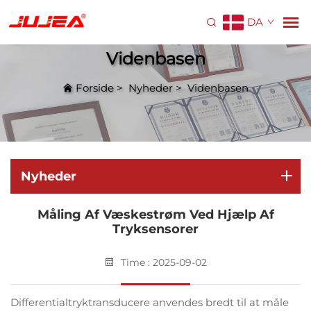
DA
Videnbasen
Forside
>
Nyheder
>
Videnbasen
Nyheder
Måling Af Væskestrøm Ved Hjælp Af
Tryksensorer
Time : 2025-09-02
Differentialtryktransducere anvendes bredt til at måle