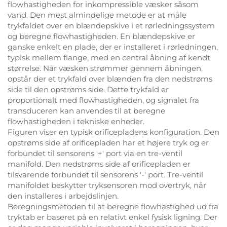
flowhastigheden for inkompressible væsker såsom
vand. Den mest almindelige metode er at måle
trykfaldet over en blændepskive i et rørledningssystem
og beregne flowhastigheden. En blændepskive er
ganske enkelt en plade, der er installeret i rørledningen,
typisk mellem flange, med en central åbning af kendt
størrelse. Når væsken strømmer gennem åbningen,
opstår der et trykfald over blænden fra den nedstrøms
side til den opstrøms side. Dette trykfald er
proportionalt med flowhastigheden, og signalet fra
transduceren kan anvendes til at beregne
flowhastigheden i tekniske enheder.
Figuren viser en typisk orificepladens konfiguration. Den
opstrøms side af orificepladen har et højere tryk og er
forbundet til sensorens '+' port via en tre-ventil
manifold. Den nedstrøms side af orificepladen er
tilsvarende forbundet til sensorens '-' port. Tre-ventil
manifoldet beskytter tryksensoren mod overtryk, når
den installeres i arbejdslinjen.
Beregningsmetoden til at beregne flowhastighed ud fra
tryktab er baseret på en relativt enkel fysisk ligning. Der