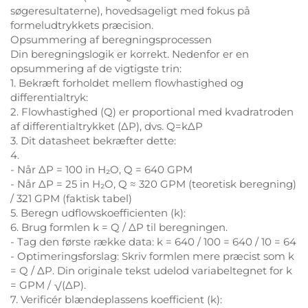
søgeresultaterne), hovedsageligt med fokus på
formeludtrykkets præcision.
Opsummering af beregningsprocessen
Din beregningslogik er korrekt. Nedenfor er en
opsummering af de vigtigste trin:
1. Bekræft forholdet mellem flowhastighed og
differentialtryk:
2. Flowhastighed (Q) er proportional med kvadratroden
af differentialtrykket (ΔP), dvs. Q=kΔP
3. Dit datasheet bekræfter dette:
4.
- Når ΔP = 100 in H₂O, Q = 640 GPM
- Når ΔP = 25 in H₂O, Q ≈ 320 GPM (teoretisk beregning)
/ 321 GPM (faktisk tabel)
5. Beregn udflowskoefficienten (k):
6. Brug formlen k = Q / ΔP til beregningen.
- Tag den første række data: k = 640 / 100 = 640 / 10 = 64
- Optimeringsforslag: Skriv formlen mere præcist som k
= Q / ΔP. Din originale tekst udelod variabeltegnet for k
= GPM / √(ΔP).
7. Verificér blændeplassens koefficient (k):