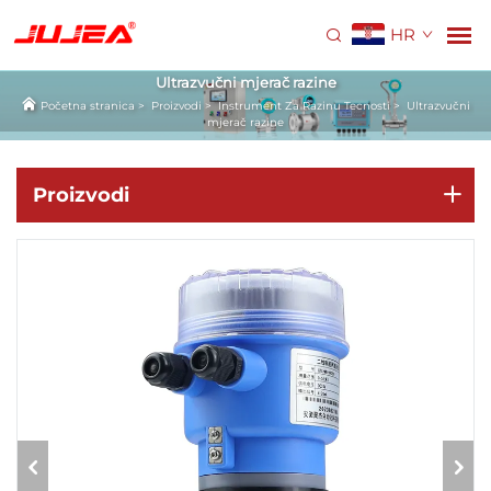
HR
Ultrazvučni mjerač razine
Početna stranica
>
Proizvodi
>
Instrument Za Razinu Tecnosti
>
Ultrazvučni
mjerač razine
Proizvodi