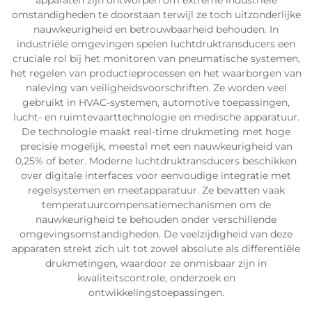
apparaten zijn ontworpen om extreme industriële
omstandigheden te doorstaan terwijl ze toch uitzonderlijke
nauwkeurigheid en betrouwbaarheid behouden. In
industriële omgevingen spelen luchtdruktransducers een
cruciale rol bij het monitoren van pneumatische systemen,
het regelen van productieprocessen en het waarborgen van
naleving van veiligheidsvoorschriften. Ze worden veel
gebruikt in HVAC-systemen, automotive toepassingen,
lucht- en ruimtevaarttechnologie en medische apparatuur.
De technologie maakt real-time drukmeting met hoge
precisie mogelijk, meestal met een nauwkeurigheid van
0,25% of beter. Moderne luchtdruktransducers beschikken
over digitale interfaces voor eenvoudige integratie met
regelsystemen en meetapparatuur. Ze bevatten vaak
temperatuurcompensatiemechanismen om de
nauwkeurigheid te behouden onder verschillende
omgevingsomstandigheden. De veelzijdigheid van deze
apparaten strekt zich uit tot zowel absolute als differentiële
drukmetingen, waardoor ze onmisbaar zijn in
kwaliteitscontrole, onderzoek en
ontwikkelingstoepassingen.