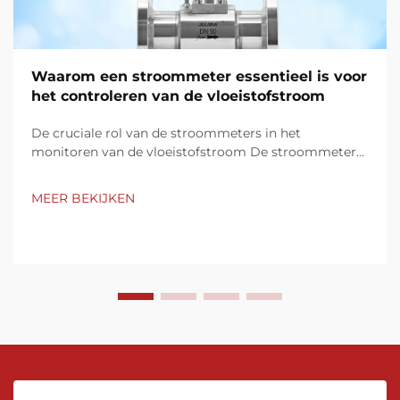
Waarom een stroommeter essentieel is voor
het controleren van de vloeistofstroom
De cruciale rol van de stroommeters in het
monitoren van de vloeistofstroom De stroommeters
dienen als fundamentele apparaten voor het beheren
en monitoren van de vloeistofstroom in verschillende
MEER BEKIJKEN
industrieën. Hun vermogen om nauwkeurige realtime
metingen van de doorstroming te leveren is
onmisbaar...