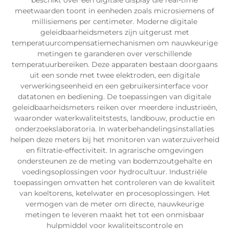
beschikt over een digitale display die real-time
meetwaarden toont in eenheden zoals microsiemens of
millisiemens per centimeter. Moderne digitale
geleidbaarheidsmeters zijn uitgerust met
temperatuurcompensatiemechanismen om nauwkeurige
metingen te garanderen over verschillende
temperatuurbereiken. Deze apparaten bestaan doorgaans
uit een sonde met twee elektroden, een digitale
verwerkingseenheid en een gebruikersinterface voor
datatonen en bediening. De toepassingen van digitale
geleidbaarheidsmeters reiken over meerdere industrieën,
waaronder waterkwaliteitstests, landbouw, productie en
onderzoekslaboratoria. In waterbehandelingsinstallaties
helpen deze meters bij het monitoren van waterzuiverheid
en filtratie-effectiviteit. In agrarische omgevingen
ondersteunen ze de meting van bodemzoutgehalte en
voedingsoplossingen voor hydrocultuur. Industriële
toepassingen omvatten het controleren van de kwaliteit
van koeltorens, ketelwater en procesoplossingen. Het
vermogen van de meter om directe, nauwkeurige
metingen te leveren maakt het tot een onmisbaar
hulpmiddel voor kwaliteitscontrole en