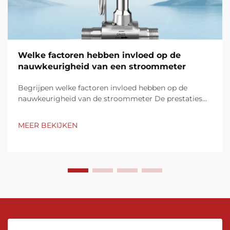
Welke factoren hebben invloed op de
nauwkeurigheid van een stroommeter
Begrijpen welke factoren invloed hebben op de
nauwkeurigheid van de stroommeter De prestaties
van de stroommeter zijn afhankelijk van meerdere
factoren die van invloed zijn op de nauwkeurigheid en
MEER BEKIJKEN
consistentie van de meting. Belangrijke elementen
zoals de eigenschappen van de vloeistof,
installatievoorwaarden, kalibratieprocedures,...