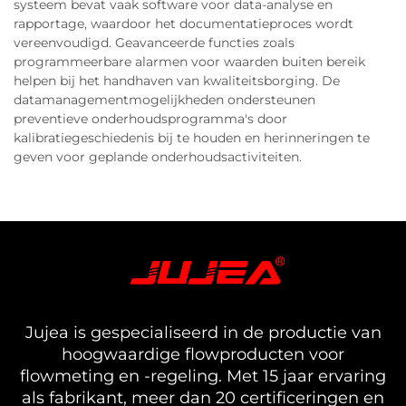
systeem bevat vaak software voor data-analyse en
rapportage, waardoor het documentatieproces wordt
vereenvoudigd. Geavanceerde functies zoals
programmeerbare alarmen voor waarden buiten bereik
helpen bij het handhaven van kwaliteitsborging. De
datamanagementmogelijkheden ondersteunen
preventieve onderhoudsprogramma's door
kalibratiegeschiedenis bij te houden en herinneringen te
geven voor geplande onderhoudsactiviteiten.
Jujea is gespecialiseerd in de productie van
hoogwaardige flowproducten voor
flowmeting en -regeling. Met 15 jaar ervaring
als fabrikant, meer dan 20 certificeringen en