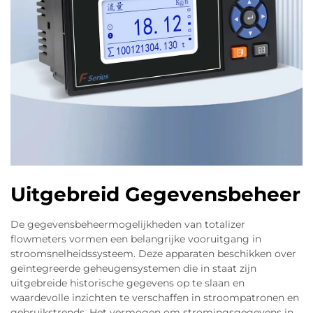
Uitgebreid Gegevensbeheer
De gegevensbeheermogelijkheden van totalizer
flowmeters vormen een belangrijke vooruitgang in
stroomsnelheidssysteem. Deze apparaten beschikken over
geïntegreerde geheugensystemen die in staat zijn
uitgebreide historische gegevens op te slaan en
waardevolle inzichten te verschaffen in stroompatronen en
gebruikstrends. Het vermogen om stromingsgegevens in