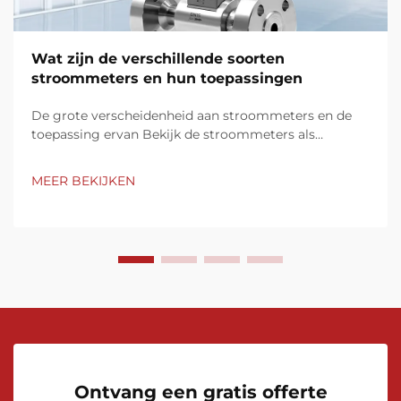
Wat zijn de verschillende soorten
stroommeters en hun toepassingen
De grote verscheidenheid aan stroommeters en de
toepassing ervan Bekijk de stroommeters als
essentiële instrumenten om de snelheid van de
vloeistofstroom door buizen, leidingen of kanalen te
MEER BEKIJKEN
meten. Ze zijn er in verschillende technologieën:
mechanische, drukverschillen...
Ontvang een gratis offerte