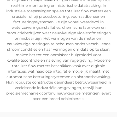
en digitale displays, waardoor gebruikers in staat zijn tot
real-time monitoring en historische datatracking. In
industriële toepassingen spelen totalizer flow meters een
cruciale rol bij procesbesturing, voorraadbeheer en
factureringssystemen. Ze zijn vooral waardevol in
waterzuiveringsinstallaties, chemische fabrieken en
productiebedrijven waar nauwkeurige vloeistofmetingen
onmisbaar zijn. Het vermogen van de meter om
nauwkeurige metingen te behouden onder verschillende
stroomcondities en haar vermogen om data op te slaan,
maken het tot een onmisbaar hulpmiddel voor
kwaliteitscontrole en naleving van regelgeving. Moderne
totalizer flow meters beschikken vaak over digitale
interfaces, wat naadloze integratie mogelijk maakt met
automatische besturingssystemen en afstandsbewaking.
Hun robuuste constructie garandeert betrouwbaarheid in
veeleisende industriële omgevingen, terwijl hun
precisiemechaniek continu nauwkeurige metingen levert
over een breed debietbereik.