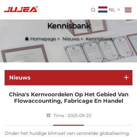
NL
Kennisbank
Homepage
>
Nieuws
>
Kennisbank
Nieuws
China's Kernvoordelen Op Het Gebied Van
Flowaccounting, Fabricage En Handel
Time : 2025-09-23
Onder het huidige klimaat van versnelde globalisering