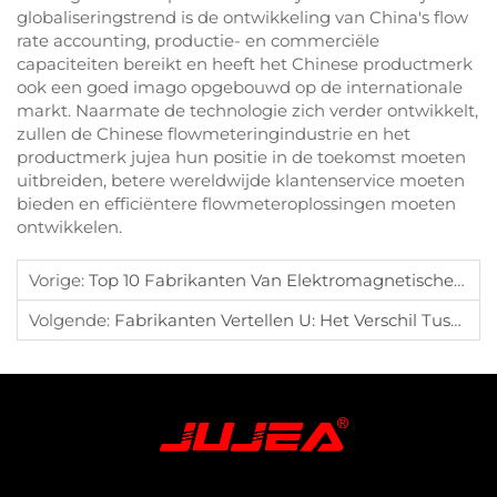
globaliseringstrend is de ontwikkeling van China's flow
rate accounting, productie- en commerciële
capaciteiten bereikt en heeft het Chinese productmerk
ook een goed imago opgebouwd op de internationale
markt. Naarmate de technologie zich verder ontwikkelt,
zullen de Chinese flowmeteringindustrie en het
productmerk jujea hun positie in de toekomst moeten
uitbreiden, betere wereldwijde klantenservice moeten
bieden en efficiëntere flowmeteroplossingen moeten
ontwikkelen.
Vorige:
Top 10 Fabrikanten Van Elektromagnetische Flowmeters In China
Volgende:
Fabrikanten Vertellen U: Het Verschil Tussen Sensoren En Transmitters