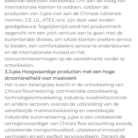
bekende bedrijven wereldwijd. Om aan de vraag van
internationale klanten te voldoen, voldoen de
producten van Jujea niet aan de Chinese nationale
normen. CE, UL, ATEX, enz. zijn door veel landen
goedgekeurd. Tegelijkertijd werd het productmerk
opgericht om een joint venture aan te gaan met de
buitenlandse divisies, om lokale klanten snellere service
te bieden, een comfortabelere service te ondersteunen
en de internationale invloed en het
concurrentievermogen op de wereldmarkt verder te
ontwikkelen.
3.Jujea Hoogwaardige producten met een hoge
stroomsnelheid voor maatwerk
Het is een belangrijke kracht in de ontwikkeling van
China's flowmetering, commerciële ontwikkeling,
technologieontwikkeling, industrie, kwaliteitscontrole
en andere sectoren, evenals de uitbreiding van de
wereldwijde marktontwikkeling en wereldwijde
industriële automatisering. jujea is een uitstekende
vertegenwoordiger van China's flow accounting awards,
uitstekende transportkwaliteit, uitstekend innovatief
vermogen en een perfect servicesysteem. Dankzij de