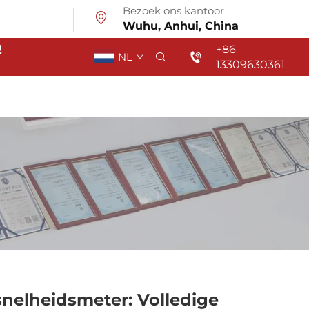
Bezoek ons kantoor
Wuhu, Anhui, China
Q
+86
NL
13309630361
nelheidsmeter: Volledige