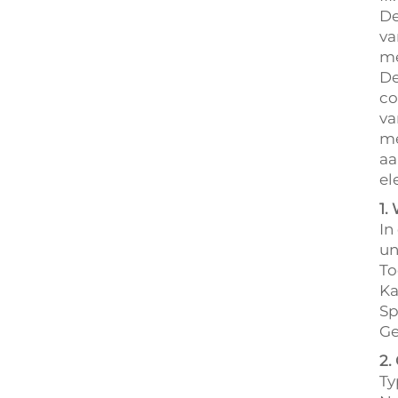
De
va
me
De
co
va
me
aa
el
1.
In
un
To
Ka
Sp
Ge
2.
Ty