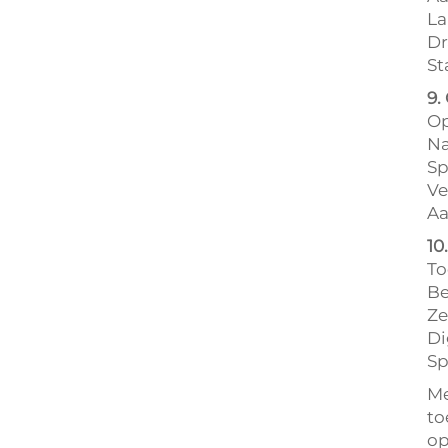
La
Dr
St
9.
Op
Na
Sp
Ve
Aa
10
To
Be
Ze
Di
Sp
Me
to
op