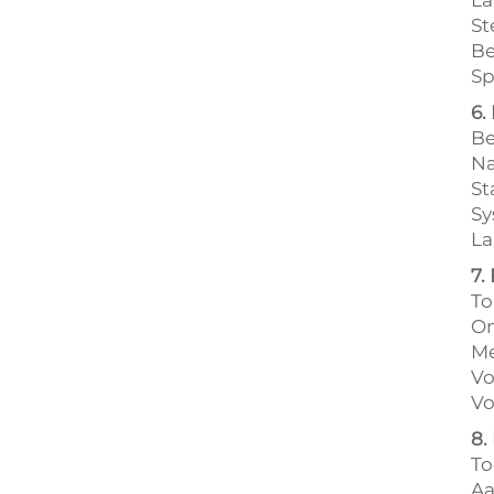
St
Be
Sp
6.
Be
Na
St
Sy
La
7.
To
On
Me
Vo
Vo
8.
To
Aa