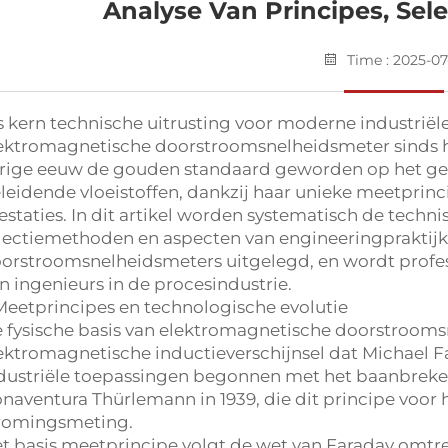
Analyse Van Principes, Sel
Time : 2025-07
s kern technische uitrusting voor moderne industriël
ektromagnetische doorstroomsnelheidsmeter sinds haa
rige eeuw de gouden standaard geworden op het ge
leidende vloeistoffen, dankzij haar unieke meetprin
estaties. In dit artikel worden systematisch de techn
lectiemethoden en aspecten van engineeringpraktij
orstroomsnelheidsmeters uitgelegd, en wordt profe
n ingenieurs in de procesindustrie.
 Meetprincipes en technologische evolutie
 fysische basis van elektromagnetische doorstrooms
ektromagnetische inductieverschijnsel dat Michael F
dustriële toepassingen begonnen met het baanbreken
naventura Thürlemann in 1939, die dit principe voor h
romingsmeting.
t basis meetprincipe volgt de wet van Faraday omtr