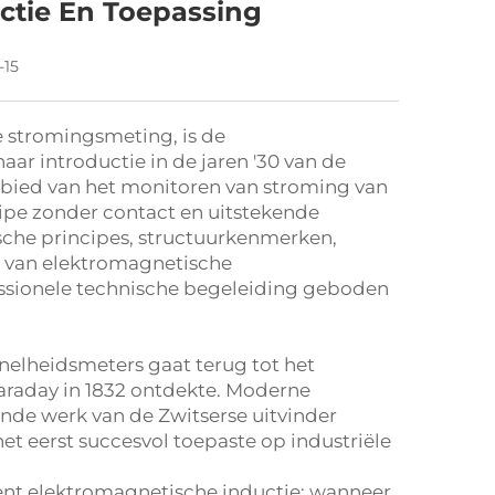
ectie En Toepassing
-15
e stromingsmeting, is de
r introductie in de jaren '30 van de
bied van het monitoren van stroming van
cipe zonder contact en uitstekende
ische principes, structuurkenmerken,
k van elektromagnetische
ssionele technische begeleiding geboden
nelheidsmeters gaat terug tot het
araday in 1832 ontdekte. Moderne
de werk van de Zwitserse uitvinder
et eerst succesvol toepaste op industriële
ent elektromagnetische inductie: wanneer