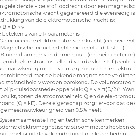
n geleidende vloeistof loodrecht door een magnetis
ektromotorische kracht gegenereerd die evenredig i
tdrukking van de elektromotorische kracht is:
= B × D × v
 betekenis van elk parameter is:
 Geïnduceerde elektromotorische kracht (eenheid vol
 Magnetische inductiedichtheid (eenheid Tesla T)
 Binnendiameter van de meetbuis (eenheid meter m
 Gemiddelde stroomsnelheid van de vloeistof (eenhe
or nauwkeurig meten van de geïnduceerde elektromo
combineerd met de bekende magnetische veldintensi
oeistofsnelheid v worden berekend. De volumestroo
t pijpkruisdoorsnede-oppervlak: Q = v × π(D/2)². Wa
bruikt, tonen de stroomsnelheid Q en de elektromotor
rband (Q = kE). Deze eigenschap zorgt ervoor dat d
ge meetnauwkeurigheid van 0,5% heeft.
 Systeemsamenstelling en technische kenmerken
derne elektromagnetische stroommeters hebben e
ornamelijk uit de volgende functionele eenheden: