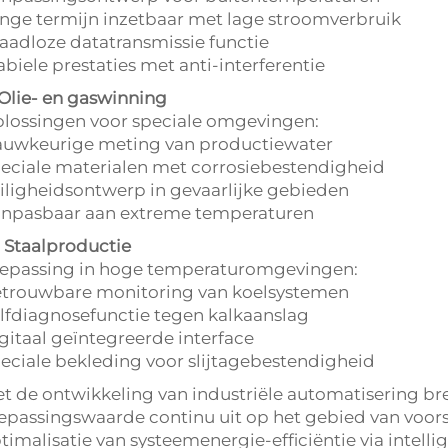
nge termijn inzetbaar met lage stroomverbruik
aadloze datatransmissie functie
abiele prestaties met anti-interferentie
 Olie- en gaswinning
lossingen voor speciale omgevingen:
uwkeurige meting van productiewater
eciale materialen met corrosiebestendigheid
iligheidsontwerp in gevaarlijke gebieden
npasbaar aan extreme temperaturen
. Staalproductie
epassing in hoge temperaturomgevingen:
trouwbare monitoring van koelsystemen
lfdiagnosefunctie tegen kalkaanslag
gitaal geïntegreerde interface
eciale bekleding voor slijtagebestendigheid
t de ontwikkeling van industriële automatisering b
epassingswaarde continu uit op het gebied van voo
timalisatie van systeemenergie-efficiëntie via intelli