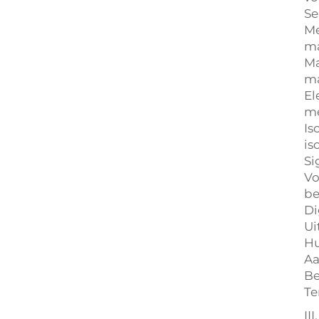
Se
Me
ma
Ma
ma
El
me
Is
is
Si
Vo
be
Di
Ui
Hu
Aa
Be
Te
II