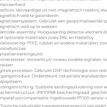
nsoreenheid
etbuis: Vervaardigd uit niet-magnetisch roestvrij sta
gnetisch veld te garanderen
gnetiseersysteem: Gebruikt een geoptimaliseerde s
gnetisch veld op te wekken
ektrode-assembly: Hoogwaardig detectie-element dat
t optionele materialen zoals 316L en Hastelloy
olatievoering: PTFE, rubber en andere materialen, zowe
olatiefuncties
gnaalverwerkingsunit
orversterker: Verwerkt μV-niveau zwakke signalen, 
reiken
gitale processor: Gebruikt DSP-technologie voor rea
tgangsmoduul: Ondersteunt industriële standaardpro
lpsysteem
rdingsinrichting: Dubbele aardingsuitvoering voor e
schermstructuur: IP67/IP68 beschermgraad, geschik
mperatuurcompensatie: Ingebouwde PT100-sensor v
I. Typische industriële toepassingsscenario's van e