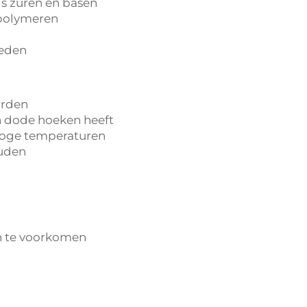
s zuren en basen
 polymeren
ieden
arden
n dode hoeken heeft
 hoge temperaturen
ouden
en te voorkomen