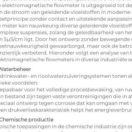
 elektromagnetische flowmeter is uitgegroeid tot d
n de stroom van geleidende vloeistoffen in moderne i
etprincipe zonder contact en uitstekende aanpassin
 meter kan nauwkeurig diverse geleidende vloeistoff
mplexe suspensies, zolang de geleidbaarheid van 
n 5μS/cm ligt. Door het ontwerp zonder bewegende o
etnauwkeurigheid gewaarborgd, maar ook de betr
nzienlijk verbeterd. Hieronder volgt een analyse van
ektromagnetische flowmeters in diverse industriële s
 Waterbeheer
 drinkwater- en rioolwaterzuiveringsystemen tonen
ieke voordelen:
epasbaar voor het volledige procesbewaking, van ru
n bestand zijn tegen vaste verontreinigingen die in
eciaal ontwerp tegen corrosie dat kan omgaan met v
en drukverlieskarakteristiek helpt het energieverbru
 Chemische productie
pische toepassingen in de chemische industrie zijn o