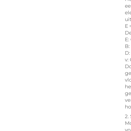
ee
el
ui
E 
De
E:
B:
D:
v:
Do
ge
vl
he
ge
ve
ho
2.
Mo
vo