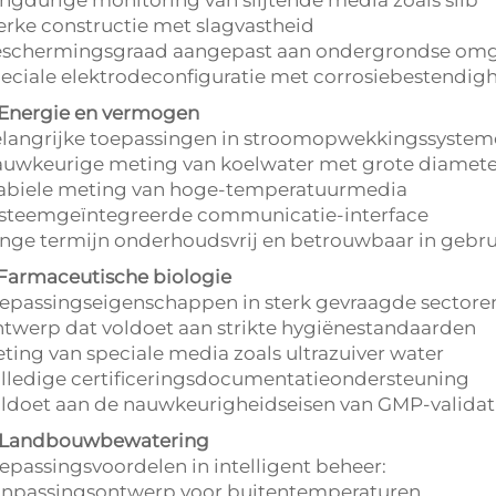
erke constructie met slagvastheid
schermingsgraad aangepast aan ondergrondse om
eciale elektrodeconfiguratie met corrosiebestendig
 Energie en vermogen
langrijke toepassingen in stroomopwekkingssystem
uwkeurige meting van koelwater met grote diamete
abiele meting van hoge-temperatuurmedia
steemgeïntegreerde communicatie-interface
nge termijn onderhoudsvrij en betrouwbaar in gebru
 Farmaceutische biologie
epassingseigenschappen in sterk gevraagde sectore
twerp dat voldoet aan strikte hygiënestandaarden
ting van speciale media zoals ultrazuiver water
lledige certificeringsdocumentatieondersteuning
ldoet aan de nauwkeurigheidseisen van GMP-validat
 Landbouwbewatering
epassingsvoordelen in intelligent beheer:
npassingsontwerp voor buitentemperaturen