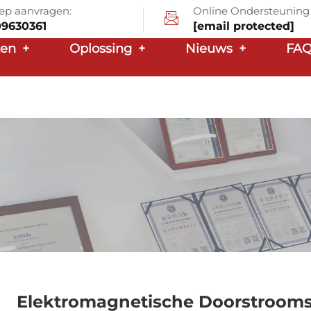
ep aanvragen:
Online Ondersteuning
09630361
[email protected]
ten
+
Oplossing
+
Nieuws
+
FA
Elektromagnetische Doorstrooms