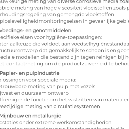
uwkeurige meting van diverse corrosieve media zoal
abiele meting van hoge viscositeit vloeistoffen zoals
rhoudingsregeling van gemengde vloeistoffen
plosieveiligheidmonitoringseisen in gevaarlijke geb
 Voedings- en genotmiddelen
ecifieke eisen voor hygiëne-toepassingen:
teriaalkeuze die voldoet aan voedselhygiënestanda
ructuurentwerp dat gemakkelijk te schoon is en gee
eciale modellen die bestand zijn tegen reinigen bij
et-contactmeting om de productzuiverheid te beh
 Papier- en pulpindustrie
lossingen voor speciale media:
trouwbare meting van pulp met vezels
ijtvast en duurzaam ontwerp
lfreinigende functie om het vastzitten van material
eezijdige meting van circulatiesystemen
 Mijnbouw en metallurgie
estaties onder extreme werkomstandigheden:
ngdurige monitoring van slijtende media zoals slib