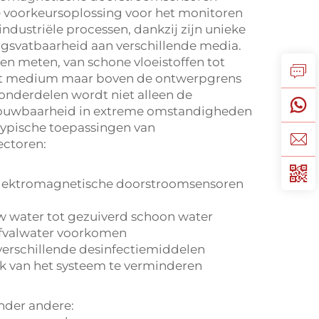
e voorkeursoplossing voor het monitoren
ndustriële processen, dankzij zijn unieke
gsvatbaarheid aan verschillende media.
en meten, van schone vloeistoffen tot
het medium maar boven de ontwerpgrens
nderdelen wordt niet alleen de
ouwbaarheid in extreme omstandigheden
 typische toepassingen van
ectoren:
 elektromagnetische doorstroomsensoren
w water tot gezuiverd schoon water
 afvalwater voorkomen
erschillende desinfectiemiddelen
ik van het systeem te verminderen
nder andere: