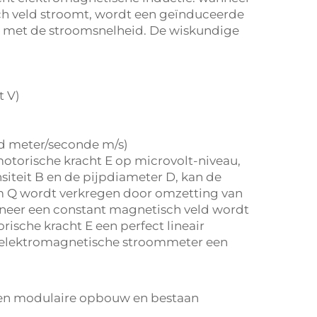
ch veld stroomt, wordt een geïnduceerde
s met de stroomsnelheid. De wiskundige
t V)
)
id meter/seconde m/s)
torische kracht E op microvolt-niveau,
teit B en de pijpdiameter D, kan de
m Q wordt verkregen door omzetting van
nneer een constant magnetisch veld wordt
ische kracht E een perfect lineair
e elektromagnetische stroommeter een
en modulaire opbouw en bestaan