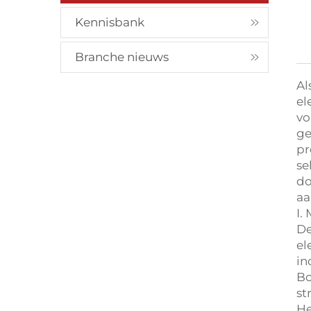
Kennisbank
Branche nieuws
Al
el
vo
ge
pr
se
do
aa
I.
De
el
in
Bo
st
He