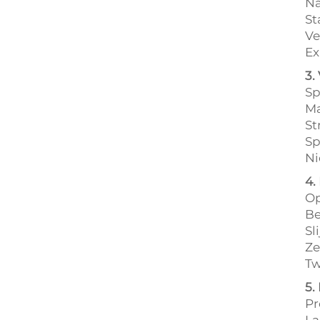
Na
St
Ve
Ex
3.
Sp
Ma
St
Sp
Ni
4.
Op
Be
Sl
Ze
Tw
5.
Pr
La