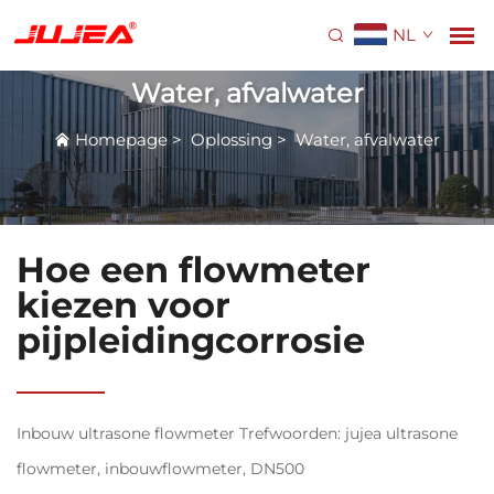
NL
Water, afvalwater
Homepage
>
Oplossing
>
Water, afvalwater
Hoe een flowmeter
kiezen voor
pijpleidingcorrosie
Inbouw ultrasone flowmeter Trefwoorden: jujea ultrasone
flowmeter, inbouwflowmeter, DN500