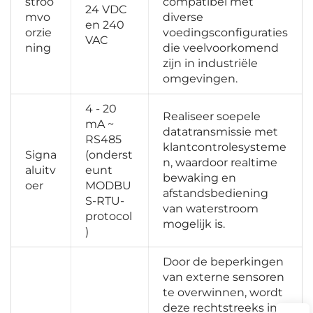
stroo
compatibel met 
24 VDC 
mvo
diverse 
en 240 
orzie
voedingsconfiguraties 
VAC 
ning 
die veelvoorkomend 
zijn in industriële 
omgevingen. 
4 - 20 
Realiseer soepele 
mA ~ 
datatransmissie met 
RS485 
klantcontrolesysteme
Signa
(onderst
n, waardoor realtime 
aluitv
eunt 
bewaking en 
oer 
MODBU
afstandsbediening 
S-RTU-
van waterstroom 
protocol
mogelijk is. 
) 
Door de beperkingen 
van externe sensoren 
te overwinnen, wordt 
deze rechtstreeks in 