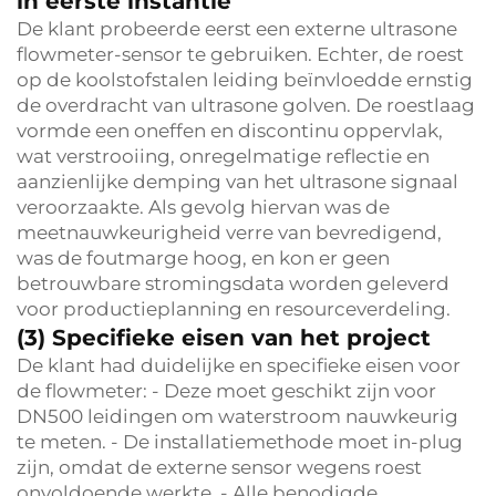
in eerste instantie
De klant probeerde eerst een externe ultrasone
flowmeter-sensor te gebruiken. Echter, de roest
op de koolstofstalen leiding beïnvloedde ernstig
de overdracht van ultrasone golven. De roestlaag
vormde een oneffen en discontinu oppervlak,
wat verstrooiing, onregelmatige reflectie en
aanzienlijke demping van het ultrasone signaal
veroorzaakte. Als gevolg hiervan was de
meetnauwkeurigheid verre van bevredigend,
was de foutmarge hoog, en kon er geen
betrouwbare stromingsdata worden geleverd
voor productieplanning en resourceverdeling.
(3) Specifieke eisen van het project
De klant had duidelijke en specifieke eisen voor
de flowmeter: - Deze moet geschikt zijn voor
DN500 leidingen om waterstroom nauwkeurig
te meten. - De installatiemethode moet in-plug
zijn, omdat de externe sensor wegens roest
onvoldoende werkte. - Alle benodigde