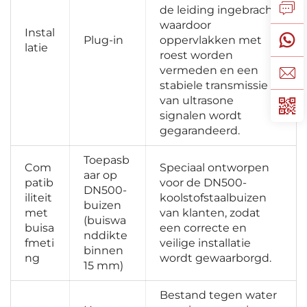
de leiding ingebracht, 
waardoor 
Instal
Plug-in   
oppervlakken met 
latie 
roest worden 
vermeden en een 
stabiele transmissie 
van ultrasone 
signalen wordt 
gegarandeerd. 
Toepasb
Com
Speciaal ontworpen 
aar op 
patib
voor de DN500-
DN500-
iliteit 
koolstofstaalbuizen 
buizen 
met 
van klanten, zodat 
(buiswa
buisa
een correcte en 
nddikte 
fmeti
veilige installatie 
binnen 
ng 
wordt gewaarborgd. 
15 mm) 
Bestand tegen water 