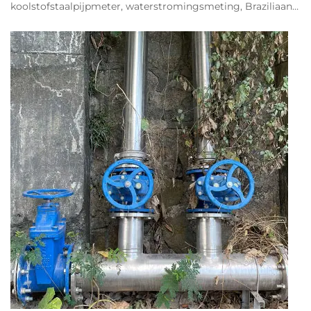
koolstofstaalpijpmeter, waterstromingsmeting, Braziliaans
flowmeterproject Op het gebied van industriële
stromingsmeting, grote diameter koolstofstaal...