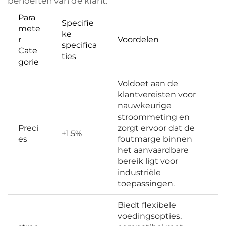
behoeften van de klant:
Para
Specifie
mete
ke 
r 
Voordelen 
specifica
Cate
ties 
gorie 
Voldoet aan de 
klantvereisten voor 
nauwkeurige 
stroommeting en 
Preci
zorgt ervoor dat de 
±1.5%
es 
foutmarge binnen 
het aanvaardbare 
bereik ligt voor 
industriële 
toepassingen. 
Biedt flexibele 
voedingsopties, 