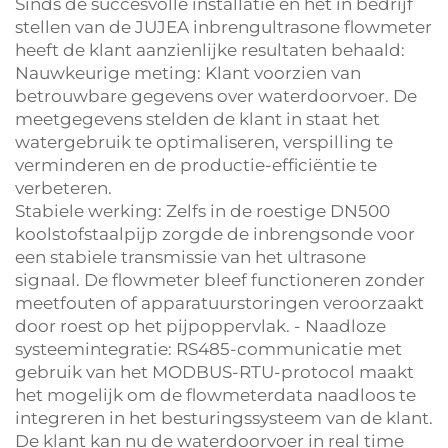
Sinds de succesvolle installatie en het in bedrijf
stellen van de JUJEA inbrengultrasone flowmeter
heeft de klant aanzienlijke resultaten behaald:
Nauwkeurige meting: Klant voorzien van
betrouwbare gegevens over waterdoorvoer. De
meetgegevens stelden de klant in staat het
watergebruik te optimaliseren, verspilling te
verminderen en de productie-efficiëntie te
verbeteren.
Stabiele werking: Zelfs in de roestige DN500
koolstofstaalpijp zorgde de inbrengsonde voor
een stabiele transmissie van het ultrasone
signaal. De flowmeter bleef functioneren zonder
meetfouten of apparatuurstoringen veroorzaakt
door roest op het pijpoppervlak. - Naadloze
systeemintegratie: RS485-communicatie met
gebruik van het MODBUS-RTU-protocol maakt
het mogelijk om de flowmeterdata naadloos te
integreren in het besturingssysteem van de klant.
De klant kan nu de waterdoorvoer in real time