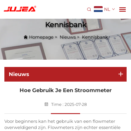
NL
Kennisbank
Homepage
>
Nieuws
>
Kennisbank
Nieuws
Hoe Gebruik Je Een Stroommeter
Time : 2025-07-28
Voor beginners kan het gebruik van een flowmeter
overweldigend zijn. Flowmeters zijn echter essentiële