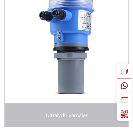
Ultralydnivåmåler