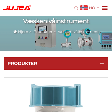
NO
Væskenivåinstrument
Hjem
>
Produkter
>
Væskenivåinstrument
PRODUKTER