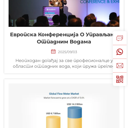
Европска Конференција О Управљању
Отпадним Водама
2025/09/03
Неопходан догађај за све професионалце у
области отпадних вода, који пружа преглед
најновијих иновација, најбољих пракси,
најновијих технологија и истраживања на
терену. Место: Телфорд, Велика Британија
2025年6月17日至18日 Програм конференције 2026.
године ће...