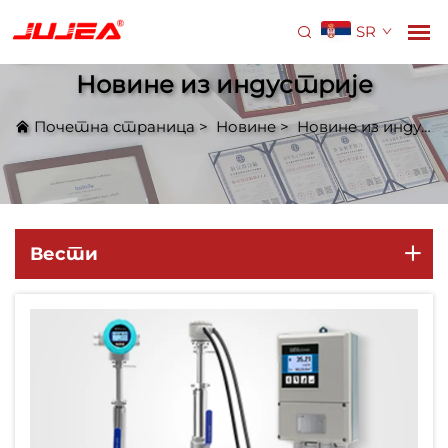
SR
Новине из индустрије
Почетна страница
>
Новине
>
Новине из индустрије
Вести