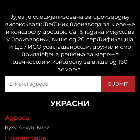
Јујеа је специјализована за производњу
висококвалитетних производа за мерење
и контролу проток. Са 15 година искуства
у производњи, више од 20 сертификација
и ЦЕ / ИСО усаглашености, пружили смо
прилагођена решења за мерење
течности и контролу за више од 160
земаља.
УКРАСНИ
Адреса:
Вуху, Анхуи, Кина
Позови сада: