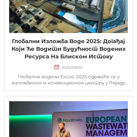
Глобални Изложба Воде 2025: Догађај
Који Ће Водити Будућност Водених
Ресурса На Блиском Истоку
2025/09/04
Глобални водени Експо 2025 одржаће се у
изложбеном и конвенционом центру у Ријаду,
Саудијска Арабија, од 2. до 4. септембра. Овај
изложба, највећа трговачка манифестација у
Саудијској Арабији, окупља професионалце из
индустрије...