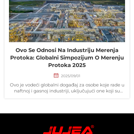
Ovo Se Odnosi Na Industriju Merenja
Protoka: Globalni Simpozijum O Merenju
Protoka 2025
2025/09/01
Ovo je vodeći globalni događaj za osobe koje rade u
naftnoj i gasnoj industriji, uključujući one koji su
uključeni u merenje protoka i transport CO2,
vodonika i drugih goriva. Dobrodošli! Ovo je vodeći
globalni događaj za osobe koje rade u naftnoj i
gasnoj industriji...