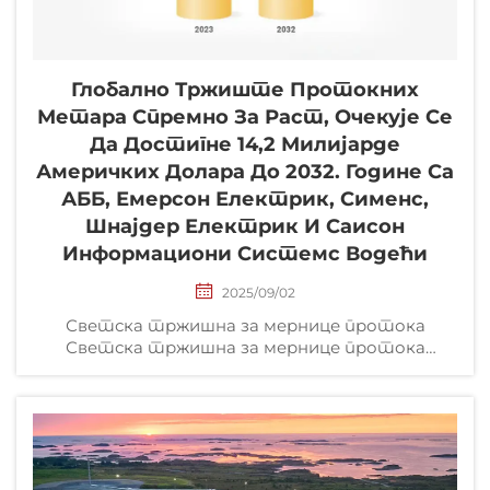
Глобално Тржиште Протокних
Метара Спремно За Раст, Очекује Се
Да Достигне 14,2 Милијарде
Америчких Долара До 2032. Године Са
АББ, Емерсон Електрик, Сименс,
Шнајдер Електрик И Саисон
Информациони Системс Водећи
2025/09/02
Светска тржишна за мернице протока
Светска тржишна за мернице протока
Даблин, 4. јун 2024. (GLOBE NEWSWIRE) --
Издавачка кућа ResearchAndMarkets.com је
додала извештај „Светска тржишна за
мернице протока по типу производа, примени
и регијама 2024–2032“ у своју понуду...