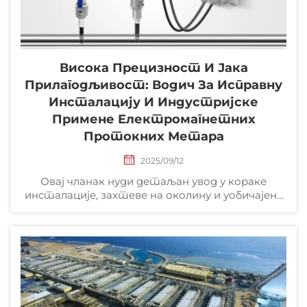
Висока Прецизност И Јака
Прилагодљивост: Водич За Исправну
Инсталацију И Индустријске
Примене Електромагнетних
Протокних Метара
2025/09/12
Овај чланак нуди детаљан увод у кораке
инсталације, захтеве на околину и уобичајене
сценарије примене уметног електромагнетног
мераčа протока, који помажу корисницима у
индустријама као што су пречишћавање воде,
хемијско инжењерство...