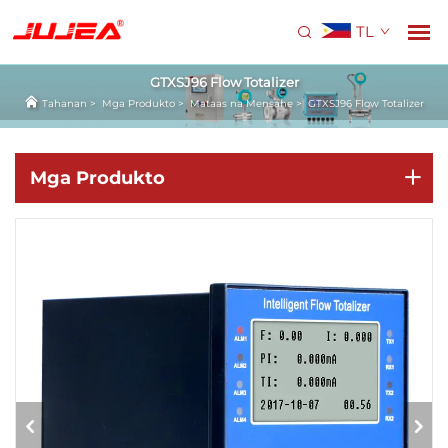
TL
GTXSJ96 Flow Totalizer
Tahanan
>
Mga Produkto
>
Mataas na Mensahe
>
GTXSJ96 Flow Totalizer
Mga Produkto