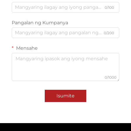
0/100
Pangalan ng Kumpanya
0/200
Mensahe
0/1000
Isumite