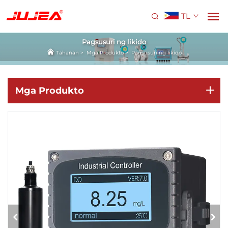
TL
Pagsusuri ng likido
Tahanan
>
Mga Produkto
>
Pagsusuri ng likido
Mga Produkto