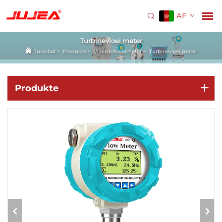
AF
Turbinevloei meter
Tuisblad
>
Produkte
>
Vloeistofvloeimeter
>
Turbinevloei meter
Produkte