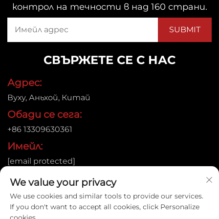
контрол на течности в над 160 страни.
СВЪРЖЕТЕ СЕ С НАС
Адрес:
Вуху, Аньхой, Китай
Обади се сега:
+86 13309630361
Имейл:
[email protected]
We value your privacy
We use cookies and similar tools to provide our services.
Автоматично право © 2026 Anhui Jujie Automation
If you don't want to accept all cookies, click Personalize
Technology Co.,LTD. Всички права запазени. |
Политика
cookies.
за поверителност