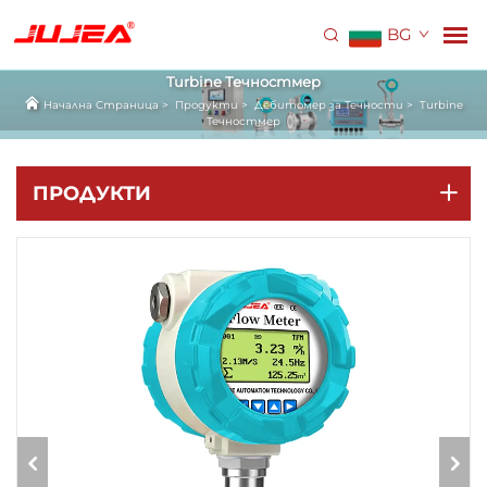
BG
Turbine Течностмер
Начална Страница
>
Продукти
>
Дебитомер за Течности
>
Turbine
Течностмер
ПРОДУКТИ