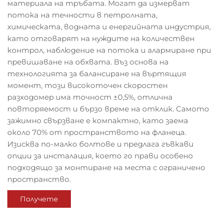
материала на тръбата. Могат да измерват
потока на течности в петролната,
химическата, водната и енергийната индустрия,
като отговарят на нуждите на количествен
контрол, наблюдение на потока и алармиране при
превишаване на обхвата. Въз основа на
технологията за балансиране на въртящия
момент, този високоточен скоростен
разходомер има точност ±0,5%, отлична
повторяемост и бързо време на отклик. Самото
зажимно свързване е компактно, като заема
около 70% от пространството на фланеца.
Изисква по-малко болтове и предлага гъвкави
опции за инсталация, което го прави особено
подходящо за монтиране на места с ограничено
пространство.
Получете
оферта