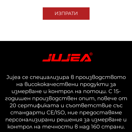
ИЗПРАТИ
Jujea се специализира в производството
на висококачествени продукти за
измерване и контрол на потоци. С 15-
годишен производствен опит, повече от
20 сертификата и съответствие със
стандарти CE/ISO, ние предоставяме
персонализирани решения за измерване и
контрол на течности в над 160 страни.