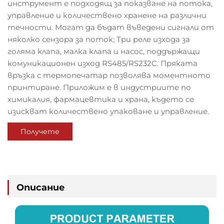
инструмент е подходящ за показване на потока,
управление и количествено хранене на различни
течности. Могат да бъдат въведени сигнали от
няколко сензора за поток; Три реле изхода за
голяма клапа, малка клапа и насос, поддържащи
комуникационен изход RS485/RS232C. Пряката
връзка с термопечатар позволява моментното
принтиране. Приложим е в индустриите по
химикалия, фармацевтика и храна, където се
изискват количествено упаковане и управление.
Получете
оферта
Описание