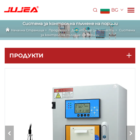
BG
Система за контрол на пълнене на порции
Начална Страница
>
Продукти
>
Дебитомер за Течности
>
Система
за контрол на пълнене на порции
ПРОДУКТИ