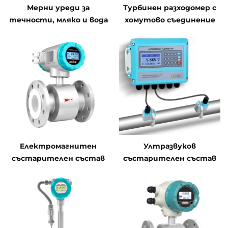
Мерни уреди за
Турбинен разходомер с
течности, мляко и вода
хомутово съединение
| Производители на
турбинни,
ултразвукови и
електромагнитни
мерни уреди
Електромагнитен
Ултразвуков
състарителен състав
състарителен състав