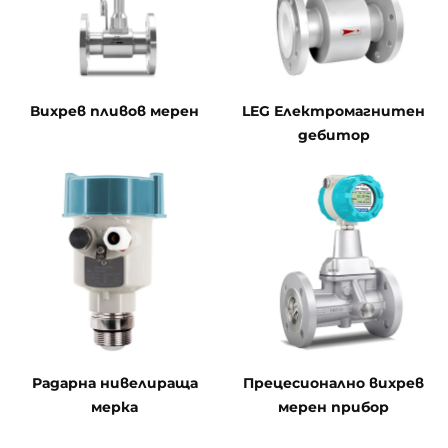
Вихрев пливов мерен
LEG Електромагнитен
дебитор
Радарна нивелираща
Прецесионално вихрев
мерка
мерен прибор