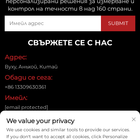
персонализирани решения за измерване и
контрол на течности в над 160 страни.
СВЪРЖЕТЕ СЕ С НАС
Адрес:
Вуху, Аньхой, Китай
Обади се сега:
+86 13309630361
Имейл:
[email protected]
We value your privacy
We use cookies and similar tools to provide our services.
Автоматично право © 2026 Anhui Jujie Automation
If you don't want to accept all cookies, click Personalize
Technology Co.,LTD. Всички права запазени. |
Политика