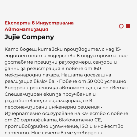
Експерти в Индустриална
Автоматизация
Jujie Company
Като водещ китайски производител с над 15-
годишен опит и лидерство в индустрията, ние
доставяме прецизни разходомери, сензори и
данни за регистрация в повече от 160
международни пазара. Нашата досегашна
реализация включва: • Повече от 50 000 успешно
внедрени решения за автоматизация по света •
Специализиран екип за проучвания и
разработване, специализиращ се в
персонализирани инженерни решения •
Изчерпателно осигуряване на качество с повече
от 20 сертификата, включително CE,
противовзривно изпълнение, ISO и множество
патенти. Ние съчетаваме утвърдени