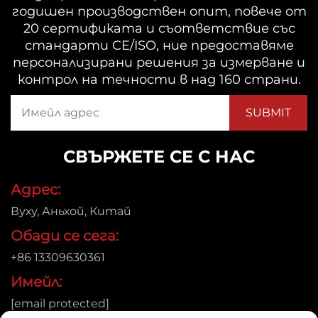
годишен производствен опит, повече от
20 сертификата и съответствие със
стандарти CE/ISO, ние предоставяме
персонализирани решения за измерване и
контрол на течности в над 160 страни.
СВЪРЖЕТЕ СЕ С НАС
Адрес:
Вуху, Аньхой, Китай
Обади се сега:
+86 13309630361
Имейл:
[email protected]