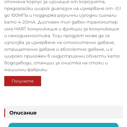
стомана корпус за изолация от корозията,
предлагайки широк диапазон на измерване от -0,1
до 100МПа и поддържа различни изходни сигнали
като 4-20mA. Дисплеен тип давен трансмитер
има HART комуникация и функции за комуникация
и самодиагностика. Този продукт може да се
използва за измерване на относително даване,
отрицателно даване и абсолютно даване, и е
широко приложен в индустриални области като
водозаводи, станции за очистка на стоки и
машинни фабрики.
Получете
оферта
Описание