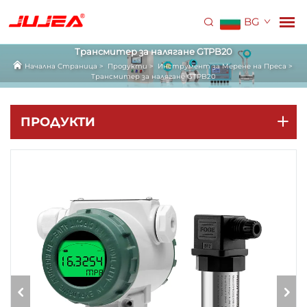
BG
Трансмитер за налягане GTPB20
Начална Страница
>
Продукти
>
Инструмент за Мерене на Преса
>
Трансмитер за налягане GTPB20
ПРОДУКТИ