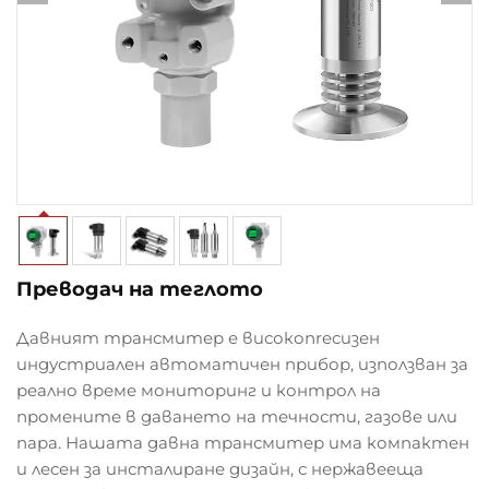
Преводач на теглото
Давният трансмитер е високопrecизен
индустриален автоматичен прибор, използван за
реално време мониторинг и контрол на
промените в даването на течности, газове или
пара. Нашата давна трансмитер има компактен
и лесен за инсталиране дизайн, с нержавееща