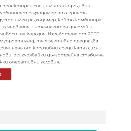
 проектиран специално за корозивни
урбинният разходомер от серията
дустриален разходомер, който комбинира
 измервания, интелигентен дисплей и
чивост на корозия. Изработена от PTFE
луороетилен), тя ефективно предпазва
причинена от корозивни среди като силни
снови, осигурявайки дълготрайна стабилна
жки оперативни условия.
е