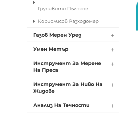
Груповото Пълнене
Кориолисов Разходомер
Газов Мерен Уред
Умен Метър
Инструмент За Мерене
На Преса
Инструмент За Ниво На
Жидове
Анализ На Течности