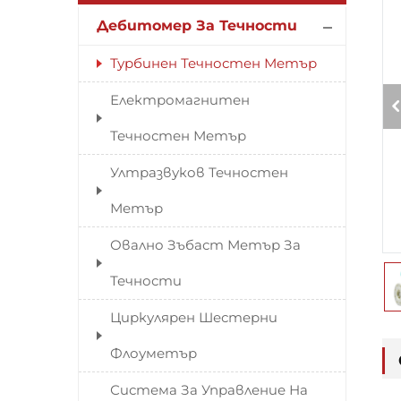
Дебитомер За Течности
Турбинен Течностен Метър
Електромагнитен
Течностен Метър
Ултразвуков Течностен
Метър
Овално Зъбаст Метър За
Течности
Циркулярен Шестерни
Флоуметър
Система За Управление На