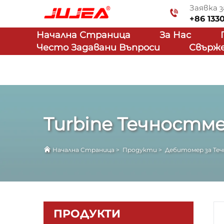
Заявка з
+86 133
Начална Страница
За Нас
Често Задавани Въпроси
Свърже
Turbine Течностм
Начална Страница
>
Продукти
>
Дебитомер за Те
ПРОДУКТИ