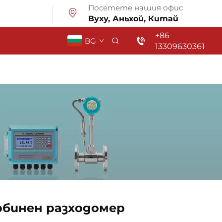
Посетете нашия офис
Вуху, Аньхой, Китай
+86
BG
13309630361
рбинен разходомер