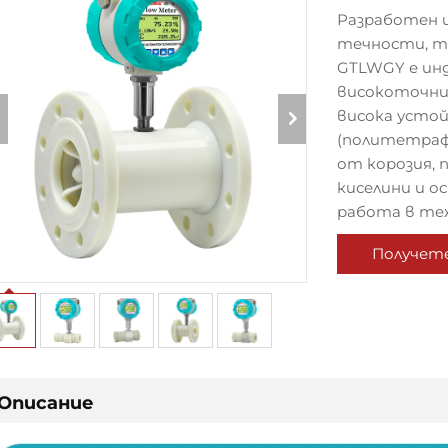
Разработен и
течности, т
GTLWGY е ин
високоточни
висока устой
(политетраф
от корозия, 
киселини и о
работа в те
Получет
оферта
Описание