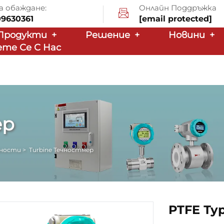
а обаждане:
Онлайн Поддръжка
09630361
[email protected]
Продукти
+
Решение
+
Новини
+
те Се С Нас
ер
чности
>
Turbine Течностмер
PTFE Ту