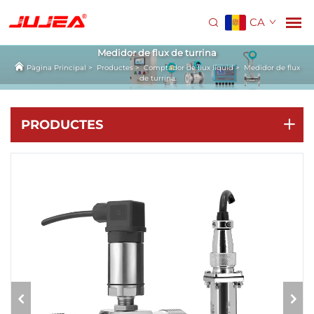
CA
Medidor de flux de turrina
Pàgina Principal
>
Productes
>
Comptador de flux líquid
>
Medidor de flux
de turrina
PRODUCTES