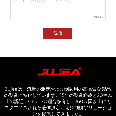
0/1000
送信
Jujeaは、流量の測定および制御用の高品質な製品
の製造に特化しています。15年の製造経験と20件以
上の認証、CE／ISO適合を有し、160カ国以上にカ
スタマイズされた液体測定および制御ソリューショ
ンを提供してきました。