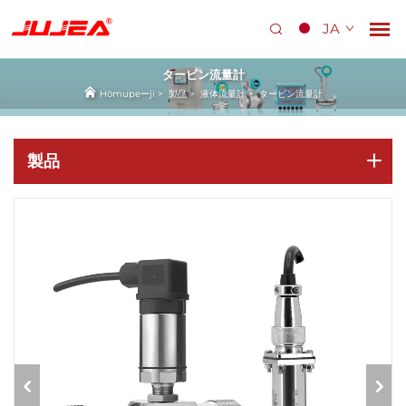
JA
タービン流量計
Hōmupeーji
>
製品
>
液体流量計
>
タービン流量計
製品