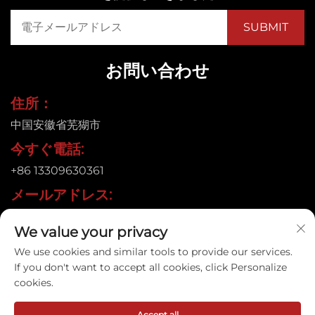
お問い合わせ
住所：
中国安徽省芜猢市
今すぐ電話:
+86 13309630361
メールアドレス:
[email protected]
We value your privacy
We use cookies and similar tools to provide our services.
If you don't want to accept all cookies, click Personalize
Copyright © 2026 Anhui Jujie Automation Technology
cookies.
Co.,LTD. すべての権利を保有。 |
プライバシーポリシー
Accept all