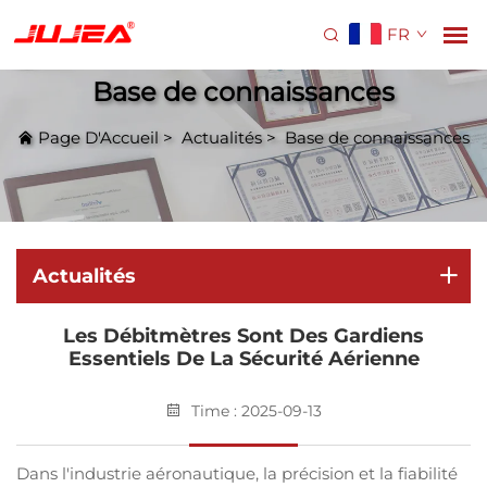
FR
Base de connaissances
Page D'Accueil
>
Actualités
>
Base de connaissances
Actualités
Les Débitmètres Sont Des Gardiens
Essentiels De La Sécurité Aérienne
Time : 2025-09-13
Dans l'industrie aéronautique, la précision et la fiabilité