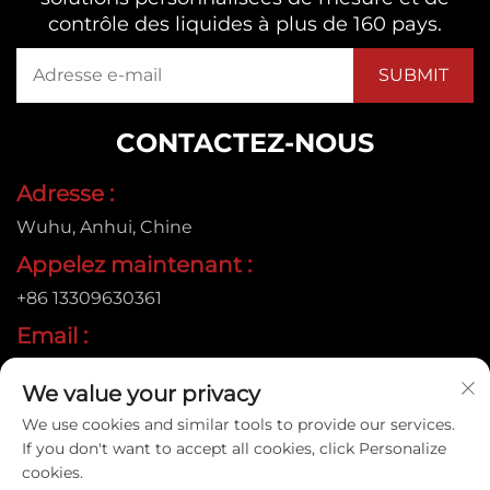
contrôle des liquides à plus de 160 pays.
CONTACTEZ-NOUS
Adresse :
Wuhu, Anhui, Chine
Appelez maintenant :
+86 13309630361
Email :
[email protected]
We value your privacy
We use cookies and similar tools to provide our services.
If you don't want to accept all cookies, click Personalize
Copyright © 2026 Anhui Jujie Automation Technology
cookies.
Co.,LTD. Tous droits réservés. |
Politique de confidentialité