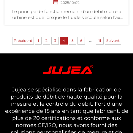
2025/10/02
Le principe de fonctionnement d'un débitmètre à
turbine est que lorsque le fluide s'écoule selon l'axe
de la conduite et frappe les pales de la turbine, une
force proportionnelle au produit du débit
volumique qv, de la vitesse d'écoulement V et de la
...
masse volumique du fluide ρ s'exerce sur les pales, ...
Précédent
1
2
3
4
5
6
11
Suivant
Jujea se spécialise dans la fabrication de
produits de débit de haute qualité pour la
mesure et le contrôle du débit. Fort d'une
expérience de 15 ans en tant que fabricant, de
plus de 20 certifications et conforme aux
normes CE/ISO, nous avons fourni des
solutions personnalisées de mesure et de