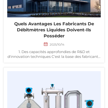
Quels Avantages Les Fabricants De
Débitmètres Liquides Doivent-Ils
Posséder
2025/10/14
1. Des capacités approfondies de R&D et
d'innovation techniques C'est la base des fabricants.
Les milieux liquides sont très variés, allant de l'eau
pure au pétrole brut à haute viscosité, en passant
par les solutions acido-basiques fortement
corrosives jusqu'aux matières premières
alimentaires et pharmaceutiques...