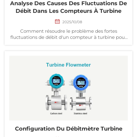
Analyse Des Causes Des Fluctuations De
Débit Dans Les Compteurs À Turbine
2025/10/08
Comment résoudre le problème des fortes
fluctuations de débit d'un compteur à turbine pour
liquide à haute température ? Les raisons des fortes
fluctuations de débit peuvent être envisagées selon
les aspects suivants : 1. La source d'eau présente-t-
elle un écoulement pulsatoire ? (1) Généralement
parlant, i...
Configuration Du Débitmètre Turbine