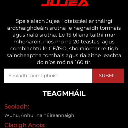
Speisialach Jujea i dtaiscéal ar tháirgí
ardchaighdeáin srutha le haghaidh tomhais
agus rialú srutha. Le 15 bliana taithí mar
mhonaróir, níos mó ná 20 teastas, agus
comhlachtú le CE/ISO, sholraíomar réitigh
saincheaptha tomhais agus rialaithe leachta
do níos mó ná 160 tír.
TEAGMHÁIL
Seoladh:
Wuhu, Anhui, na hÉireannaigh
Glaoigh Anois: