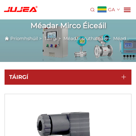
GA
Méadar Mirco Éiceáil
Príomhshúil
>
Táirgí
>
Méadar srutha gáis
>
Méadar Mirco Éiceáil
TÁIRGÍ