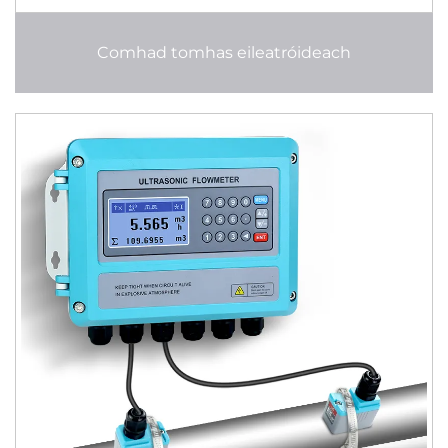
Comhad tomhas eileatróideach