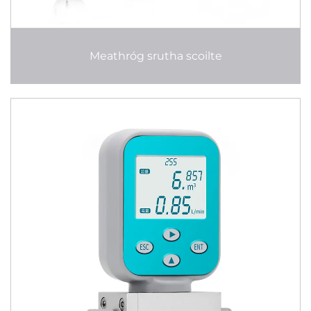
Meathróg srutha scoilte