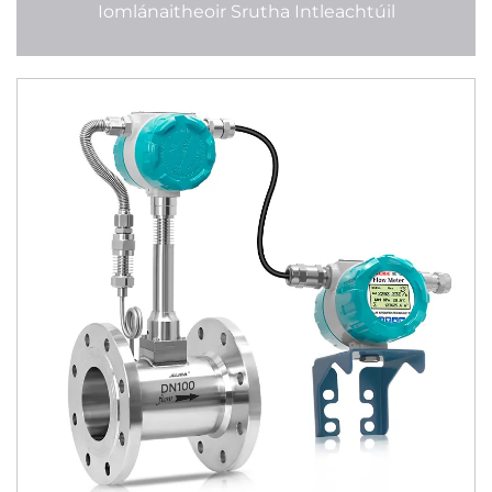
Iomlánaitheoir Srutha Intleachtúil