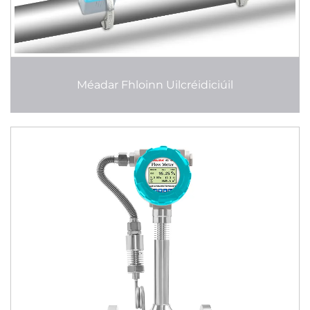
Méadar Fhloinn Uilcréidiciúil