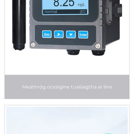
Meathróg ocsaigine tuaslagtha ar líne