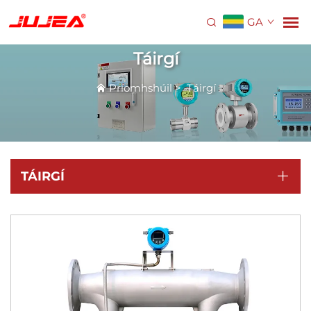
GA
Táirgí
Príomhshúil
>
Táirgí
TÁIRGÍ