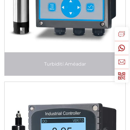
Turbidití Améadar