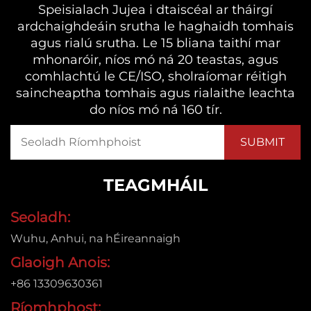
Speisialach Jujea i dtaiscéal ar tháirgí
ardchaighdeáin srutha le haghaidh tomhais
agus rialú srutha. Le 15 bliana taithí mar
mhonaróir, níos mó ná 20 teastas, agus
comhlachtú le CE/ISO, sholraíomar réitigh
saincheaptha tomhais agus rialaithe leachta
do níos mó ná 160 tír.
TEAGMHÁIL
Seoladh:
Wuhu, Anhui, na hÉireannaigh
Glaoigh Anois:
+86 13309630361
Ríomhphost: