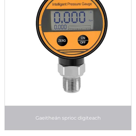
Gaeitheán sprioc digiteach