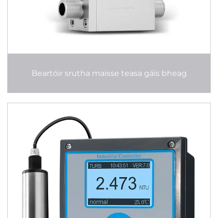
Beartóir srutha maisse teasa gáis bheag