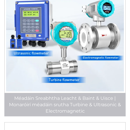
Méadáin Sreabhtha Leacht & Baint & Uisce |
Monaróirí méadáin srutha Turbine & Ultrasonic &
Electromagnetic