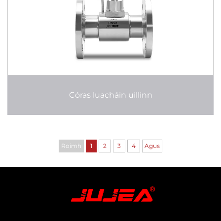
Córas luacháin uillinn
Roimh
1
2
3
4
Agus