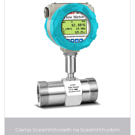
Clamp Sceamhthoradh na Sceamhthurbíní