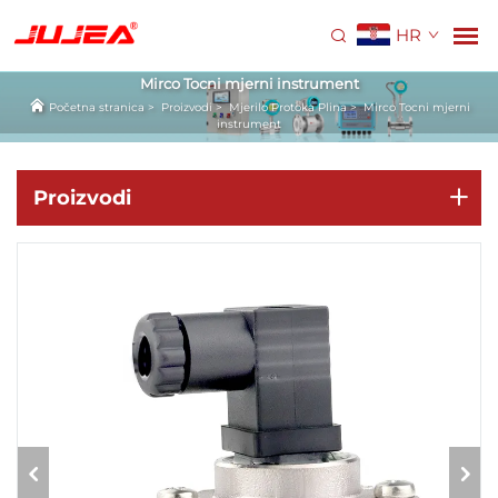
HR
Mirco Tocni mjerni instrument
Početna stranica
>
Proizvodi
>
Mjerilo Protoka Plina
>
Mirco Tocni mjerni
instrument
Proizvodi