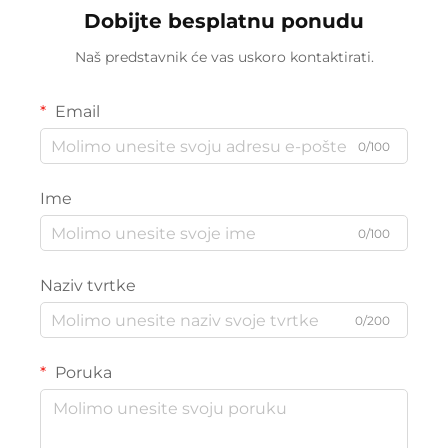
Dobijte besplatnu ponudu
Naš predstavnik će vas uskoro kontaktirati.
Email
0/100
Ime
0/100
Naziv tvrtke
0/200
Poruka