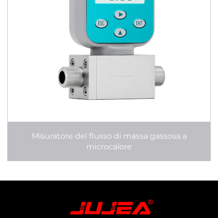
Misuratore del flusso di massa gassosa a
microcalore