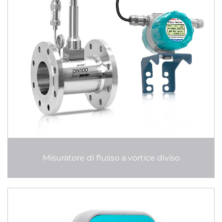
Misuratore di flusso a vortice diviso