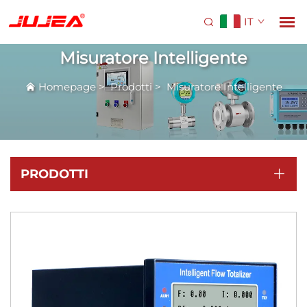
IT
Misuratore Intelligente
Homepage
>
Prodotti
>
Misuratore Intelligente
PRODOTTI