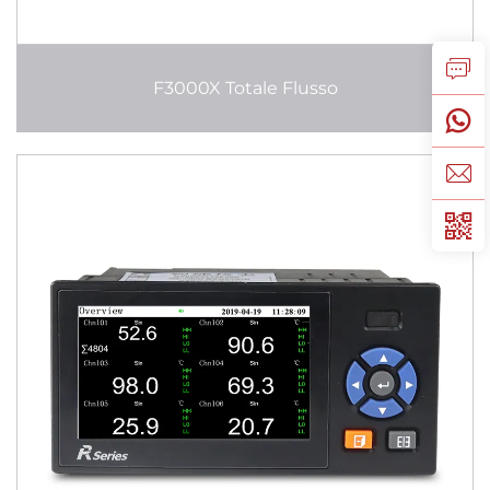
F3000X Totale Flusso