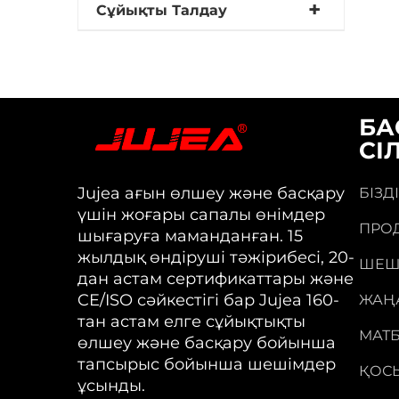
Сұйықты Талдау
БА
СІ
Jujea ағын өлшеу және басқару
БІЗД
үшін жоғары сапалы өнімдер
ПРО
шығаруға маманданған. 15
жылдық өндіруші тәжірибесі, 20-
ШЕШ
дан астам сертификаттары және
CE/ISO сәйкестігі бар Jujea 160-
ЖАҢ
тан астам елге сұйықтықты
МАТ
өлшеу және басқару бойынша
тапсырыс бойынша шешімдер
ҚОС
ұсынды.