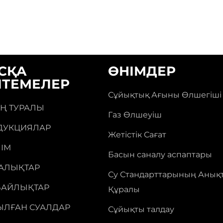
СҚА
ӨНІМДЕР
ЛТЕМЕЛЕР
Сұйықтық Ағыны Өлшегіші
ІҢ ТУРАЛЫ
Газ Өлшеуіш
ДУКЦИЯЛАР
Жетістік Сағат
ІМ
Басын саналу аспаптары
АЛЫҚТАР
Су Стандарттарының Анық
БАЙЛЫҚТАР
Құралы
ЫЛҒАН СУАЛДАР
Сұйықты талдау