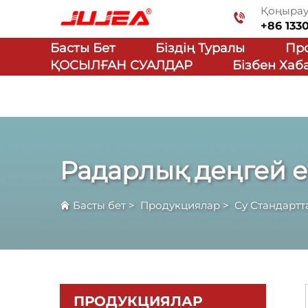
Қоңырау 
+86 133
Басты Бет
Біздің Туралы
Пр
ҚОСЫЛҒАН СУАЛДАР
Бізбен Ха
Радарлық деңгей ес
Басты бет
>
Продукциялар
>
Су Стандарт
ПРОДУКЦИЯЛАР