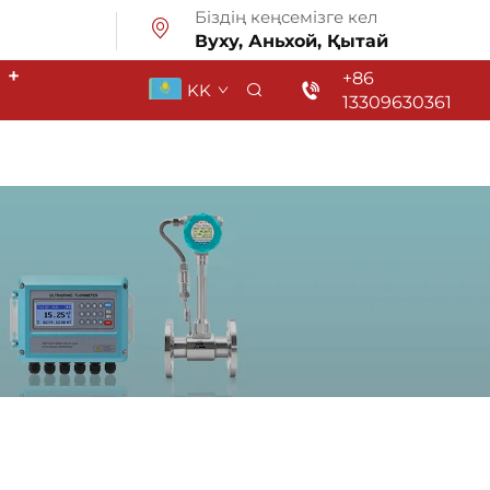
Біздің кеңсемізге кел
Вуху, Аньхой, Қытай
р
+
+86
KK
13309630361