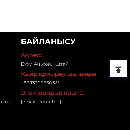
БАЙЛАНЫСУ
Адрес:
Вуху, Аньхой, Қытай
Қазір қоңырау шалыңыз:
+86 13309630361
Электрондық пошта:
тығы
[email protected]