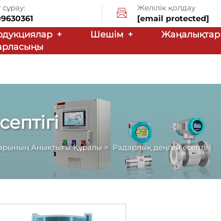
сұрау:
Желілік қолдау
09630361
[email protected]
одукциялар
+
Шешім
+
Жаңалықта
барласыңы
ептігі
тарының Анықтығы Құралы
>
Радарлық деңгей есептігі