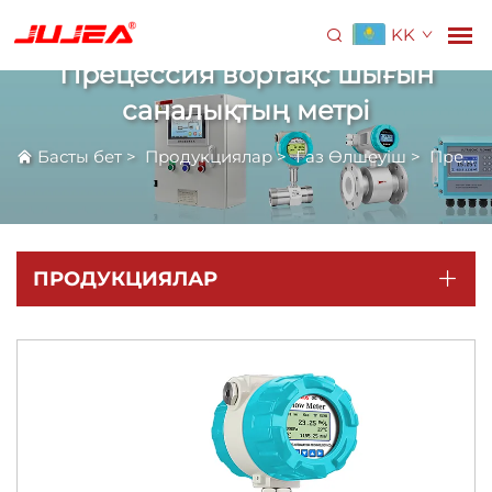
KK
Прецессия вортақс шығын
саналықтың метрі
Басты бет
>
Продукциялар
>
Газ Өлшеуіш
>
Прецессия вортақс шығын саналықтың метрі
ПРОДУКЦИЯЛАР