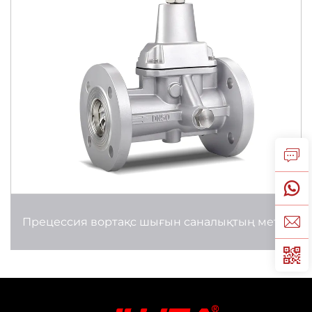
Прецессия вортақс шығын саналықтың метрі