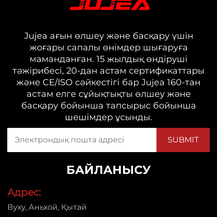
Jujea ағын өлшеу және басқару үшін
жоғары сапалы өнімдер шығаруға
маманданған. 15 жылдық өндіруші
тәжірибесі, 20-дан астам сертификаттары
және CE/ISO сәйкестігі бар Jujea 160-тан
астам елге сұйықтықты өлшеу және
басқару бойынша тапсырыс бойынша
шешімдер ұсынды.
БАЙЛАНЫСУ
Адрес:
Вуху, Аньхой, Қытай