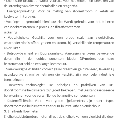
- Chemische productie: wordt gebruikt voor het regelen en bewaken van
de stroming van diverse chemicaliën en reagentia.
- Energieopwekking: Voor de meting van stoomstroom in ketels en
koelwater in turbines.
- Voedings- en genotmiddelenindustrie: Wordt gebruikt voor het beheren
van vloeistofstromen in proces- en filtratiesystemen.
uitkering
- Veelzijdigheid: Geschikt voor een breed scala aan vloeistoffen,
waaronder vloeistoffen, gassen en stoom, bij verschillende temperaturen
en drukken.
- Betrouwbaarheid en Duurzaamheid: Aangezien er geen bewegende
delen zijn in de hoofdcomponenten, bieden DP-meters een hoge
betrouwbaarheid en een lange levensduur.
- Nauwkeurigheid: Indien correct gekalibreerd en geïnstalleerd, leveren zij
nauwkeurige stromingsmetingen die geschikt zijn voor vele industriële
toepassingen.
- Bewezen technologie: De principes en praktijken van DP-
doorstroomsnelheidsmeters zijn goed begrepen, met gestandaardiseerde
berekeningen voor de verschillende belangrijke componenten.
- Kostenefficiëntie: Vooral voor grote pijpdiameters zijn andere types
doorstroomsnelheidsmeters zeer duur in installatie en onderhoud.
3. Snelheidsflowmeter
Snelheidsdebietmeters meten direct de snelheid van een vloeistof die door