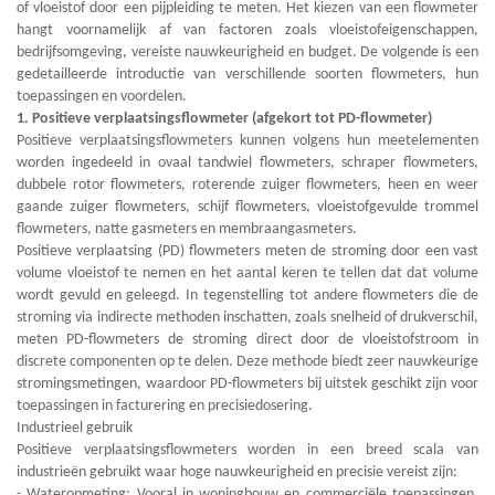
of vloeistof door een pijpleiding te meten. Het kiezen van een flowmeter
hangt voornamelijk af van factoren zoals vloeistofeigenschappen,
bedrijfsomgeving, vereiste nauwkeurigheid en budget. De volgende is
een
gedetailleerde introductie van verschillende soorten flowmeters, hun
toepassingen en voordelen.
1. Positieve verplaatsingsflowmeter (afgekort tot PD-flowmeter)
Positieve verplaatsingsflowmeters kunnen volgens hun meetelementen
worden ingedeeld in ovaal tandwiel flowmeters, schraper flowmeters,
dubbele rotor flowmeters, roterende zuiger flowmeters, heen en weer
gaande zuiger flowmeters, schijf flowmeters, vloeistofgevulde trommel
flowmeters, natte gasmeters en membraangasmeters.
Positieve verplaatsing (PD) flowmeters meten de stroming door een vast
volume vloeistof te nemen en het aantal keren te tellen dat dat volume
wordt gevuld en geleegd. In tegenstelling tot andere flowmeters die de
stroming via indirecte methoden inschatten, zoals snelheid of drukverschil,
meten PD-flowmeters de stroming direct door de vloeistofstroom in
discrete componenten op te delen. Deze methode biedt zeer nauwkeurige
stromingsmetingen, waardoor PD-flowmeters bij uitstek geschikt zijn voor
toepassingen in facturering en precisiedosering.
Industrieel gebruik
Positieve verplaatsingsflowmeters worden in een breed scala van
industrieën gebruikt waar hoge nauwkeurigheid en precisie vereist zijn:
- Wateropmeting: Vooral in woningbouw en commerciële toepassingen,