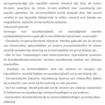
vertegenwoordigt een specifiek volume vloeistof dat door de meter
stroomt, waardoor de totale stroom snelheid zeer nauwkeurig kan
worden gemeten. De stroomsnelheid wordt bepaald door het aantal
rotaties in een bepaalde tijdsperiode te tellen, meestal met behulp van
magnetische, optische of mechanische sensoren.
Industrieel gebruik
Vanwege hun nauwkeurigheid en veelzijdigheid worden
tandwieldebietmeters gebruikt in verschillende industrieën, waaronder:
- Chemische en petrochemische industrie: Worden gebruikt om de stroom
van chemicaliën, oplosmiddelen en andere procesvloeistoffen te meten
waarbij nauwkeurige dosering en stroomregeling van groot belang zijn.
- Olïe en Gas: Toepassingen zoals smeersystemen, hydraulische systemen
en brandstofdoseersystemen vereisen nauwkeurige meting van viskeuze
vloeistoffen.
- Voedings- en Genotmiddelen: Voor het doseren en mengen van
ingrediënten, waarbij hygiëne en nauwkeurigheid van groot belang zijn.
- Farmaceutische industrie: Nauwkeurig doseren van vloeistoffen tijdens
de productie, met name bij formulering en vulo peraties.
- Verf en coatings: Wordt gebruikt om de stroom van viskeuze materialen
te beheersen en nauwkeurige mengverhoudingen te garanderen.
- Automotive: Brandstofverbruik en smeermiddelmetingen op testbanken.
uitkering