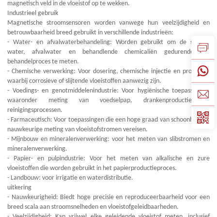
magnetisch veld in de vloeistof op te wekken.
Industrieel gebruik
Magnetische stroomsensoren worden vanwege hun veelzijdigheid en
betrouwbaarheid breed gebruikt in verschillende industrieën:
- Water- en afvalwaterbehandeling: Worden gebruikt om de stroom
water, afvalwater en behandlende chemicaliën gedurende het
behandelproces te meten.
- Chemische verwerking: Voor dosering, chemische injectie en processen
waarbij corrosieve of slijtende vloeistoffen aanwezig zijn.
- Voedings- en genotmiddelenindustrie: Voor hygiënische toepassingen,
waaronder meting van voedselpap, drankenproductie en
reinigingsprocessen.
- Farmaceutisch: Voor toepassingen die een hoge graad van schoonheid en
nauwkeurige meting van vloeistofstromen vereisen.
- Mijnbouw en mineralenverwerking: voor het meten van slibstromen en
mineralenverwerking.
- Papier- en pulpindustrie: Voor het meten van alkalische en zure
vloeistoffen die worden gebruikt in het papierproductieproces.
- Landbouw: voor irrigatie en waterdistributie.
uitkering
- Nauwkeurigheid: Biedt hoge precisie en reproduceerbaarheid voor een
breed scala aan stroomsnelheden en vloeistofgeleidbaarheden.
- Veelzijdigheid: Kan vrijwel elke geleidende vloeistof meten, inclusief