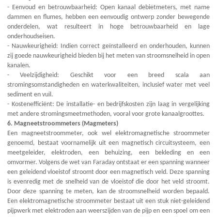
- Eenvoud en betrouwbaarheid: Open kanaal debietmeters, met name
dammen en flumes, hebben een eenvoudig ontwerp zonder bewegende
onderdelen, wat resulteert in hoge betrouwbaarheid en lage
onderhoudseisen.
- Nauwkeurigheid: Indien correct geïnstalleerd en onderhouden, kunnen
zij goede nauwkeurigheid bieden bij het meten van stroomsnelheid in open
kanalen.
- Veelzijdigheid: Geschikt voor een breed scala aan
stromingsomstandigheden en waterkwaliteiten, inclusief water met veel
sediment en vuil.
- Kostenefficiënt: De installatie- en bedrijfskosten zijn laag in vergelijking
met andere stromingsmeetmethoden, vooral voor grote kanaalgroottes.
6. Magneetstroommeters (Magmeters)
Een magneetstroommeter, ook wel elektromagnetische stroommeter
genoemd, bestaat voornamelijk uit een magnetisch circuitsysteem, een
meetgeleider, elektroden, een behuizing, een bekleding en een
omvormer. Volgens de wet van Faraday ontstaat er een spanning wanneer
een geleidend vloeistof stroomt door een magnetisch veld. Deze spanning
is evenredig met de snelheid van de vloeistof die door het veld stroomt.
Door deze spanning te meten, kan de stroomsnelheid worden bepaald.
Een elektromagnetische stroommeter bestaat uit een stuk niet-geleidend
pijpwerk met elektroden aan weerszijden van de pijp en een spoel om een