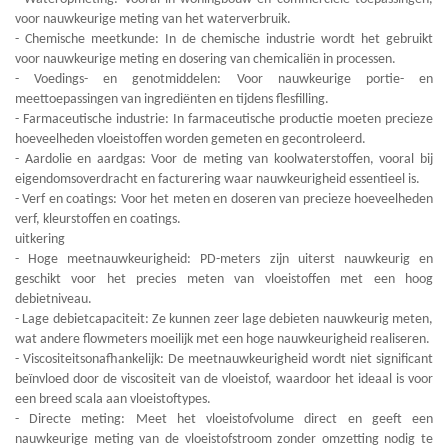
voor nauwkeurige meting van het waterverbruik.
- Chemische meetkunde: In de chemische industrie wordt het gebruikt
voor nauwkeurige meting en dosering van chemicaliën in processen.
- Voedings- en genotmiddelen: Voor nauwkeurige portie- en
meettoepassingen van ingrediënten en tijdens flesfilling.
- Farmaceutische industrie: In farmaceutische productie moeten precieze
hoeveelheden vloeistoffen worden gemeten en gecontroleerd.
- Aardolie en aardgas: Voor de meting van koolwaterstoffen, vooral bij
eigendomsoverdracht en facturering waar nauwkeurigheid essentieel is.
- Verf en coatings: Voor het meten en doseren van precieze hoeveelheden
verf, kleurstoffen en coatings.
uitkering
- Hoge meetnauwkeurigheid: PD-meters zijn uiterst nauwkeurig en
geschikt voor het precies meten van vloeistoffen met een hoog
debietniveau.
- Lage debietcapaciteit: Ze kunnen zeer lage debieten nauwkeurig meten,
wat andere flowmeters moeilijk met een hoge nauwkeurigheid realiseren.
- Viscositeitsonafhankelijk: De meetnauwkeurigheid wordt niet significant
beïnvloed door de viscositeit van de vloeistof, waardoor het ideaal is voor
een breed scala aan vloeistoftypes.
- Directe meting: Meet het vloeistofvolume direct en geeft een
nauwkeurige meting van de vloeistofstroom zonder omzetting nodig te