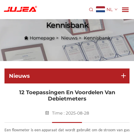
NL
Kennisbank
Homepage
>
Nieuws
>
Kennisbank
Nieuws
12 Toepassingen En Voordelen Van
Debietmeters
Time : 2025-08-28
Een flowmeter is een apparaat dat wordt gebruikt om de stroom van gas