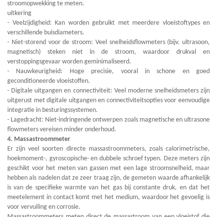
stroomopwekking te meten.
uitkering
- Veelzijdigheid: Kan worden gebruikt met meerdere vloeistoftypes en
verschillende buisdiameters.
- Niet-storend voor de stroom: Veel snelheidsflowmeters (bijv. ultrasoon,
magnetisch) steken niet in de stroom, waardoor drukval en
verstoppingsgevaar worden geminimaliseerd.
- Nauwkeurigheid: Hoge precisie, vooral in schone en goed
geconditioneerde vloeistoffen.
- Digitale uitgangen en connectiviteit: Veel moderne snelheidsmeters zijn
uitgerust met digitale uitgangen en connectiviteitsopties voor eenvoudige
integratie in besturingssystemen.
- Lagedracht: Niet-indringende ontwerpen zoals magnetische en ultrasone
flowmeters vereisen minder onderhoud.
4. Massastroommeter
Er zijn veel soorten directe massastroommeters, zoals calorimetrische,
hoekmoment-, gyroscopische- en dubbele schroef typen. Deze meters zijn
geschikt voor het meten van gassen met een lage stroomsnelheid, maar
hebben als nadelen dat ze zeer traag zijn, de gemeten waarde afhankelijk
is van de specifieke warmte van het gas bij constante druk, en dat het
meetelement in contact komt met het medium, waardoor het gevoelig is
voor vervuiling en corrosie.
Massastroommeters meten direct de massastroom van een vloeistof die