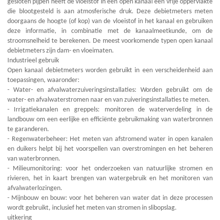
gesloten pijpen heeft de vloeistof in een open kanaal een vrije oppervlakte
die blootgesteld is aan atmosferische druk. Deze debietmeters meten
doorgaans de hoogte (of kop) van de vloeistof in het kanaal en gebruiken
deze informatie, in combinatie met de kanaalmeetkunde, om de
stroomsnelheid te berekenen. De meest voorkomende typen open kanaal
debietmeters zijn dam- en vloeimaten.
Industrieel gebruik
Open kanaal debietmeters worden gebruikt in een verscheidenheid aan
toepassingen, waaronder:
- Water- en afvalwaterzuiveringsinstallaties: Worden gebruikt om de
water- en afvalwaterstromen naar en van zuiveringsinstallaties te meten.
- Irrigatiekanalen en greppels: monitoren de waterverdeling in de
landbouw om een eerlijke en efficiënte gebruikmaking van waterbronnen
te garanderen.
- Regenwaterbeheer: Het meten van afstromend water in open kanalen
en duikers helpt bij het voorspellen van overstromingen en het beheren
van waterbronnen.
- Milieumonitoring: voor het onderzoeken van natuurlijke stromen en
rivieren, het in kaart brengen van watergebruik en het monitoren van
afvalwaterlozingen.
- Mijnbouw en bouw: voor het beheren van water dat in deze processen
wordt gebruikt, inclusief het meten van stromen in slibopslag.
uitkering