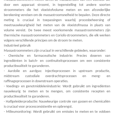
door een apparaat stroomt, in tegenstelling tot andere soorten
stroommeters die het vloeistofvolume meten en een afzonderlijke
berekening vereisen om de massastroomsnelheid te bepalen. Deze directe
meting is cruciaal in toepassingen waarbij procesbeheersing of
meetnauwkeurigheid het meten van de vloeistofmassa in plaats van
volume vereist. De twee meest voorkomende massastroommeters zijn
thermische massastroommeters en Coriolis-stroommeters, die elk werken
volgens verschillende principes om de stroom te meten.
Industrieel gebruik
Massastroommeters zijn cruciaal in verschillende gebieden, waaronder:
- Chemische en farmaceutische industrie: Precies doseren van
ingrediënten in batch- en continuïteitsprocessen om een consistente
productkwaliteit te garanderen.
- Aardolie en aardgas: Injectieprocessen in upstream productie,
midstream custodiale overdrachtsprocessen en meng- en
raffinageprocessen in downstream operaties.
- Voedings- en genotmiddelenindustrie: Wordt gebruikt om ingrediënten
nauwkeurig te meten en te mengen, om consistente recepten en
productkwaliteit te garanderen.
- Halfgeleiderproductie: Nauwkeurige controle van gassen en chemicaliën
is cruciaal voor procesconsistentie en opbrengst.
- Milieumonitoring: Wordt gebruikt om emissies te meten en te voldoen