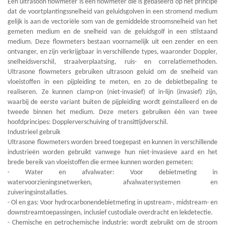
Een ultrasoon flowmeter is een flowmeter die is gebaseerd op het principe
dat de voortplantingssnelheid van geluidsgolven in een stromend medium
gelijk is aan de vectoriële som van de gemiddelde stroomsnelheid van het
gemeten medium en de snelheid van de geluidsgolf in een stilstaand
medium. Deze flowmeters bestaan voornamelijk uit een zender en een
ontvanger, en zijn verkrijgbaar in verschillende types, waaronder Doppler,
snelheidsverschil, straalverplaatsing, ruis- en correlatiemethoden.
Ultrasone flowmeters gebruiken ultrasoon geluid om de snelheid van
vloeistoffen in een pijpleiding te meten, en zo de debietbepaling te
realiseren. Ze kunnen clamp-on (niet-invasief) of in-lijn (invasief) zijn,
waarbij de eerste variant buiten de pijpleiding wordt geïnstalleerd en de
tweede binnen het medium. Deze meters gebruiken één van twee
hoofdprincipes: Dopplerverschuiving of transittijdverschil.
Industrieel gebruik
Ultrasone flowmeters worden breed toegepast en kunnen in verschillende
industrieën worden gebruikt vanwege hun niet-invasieve aard en het
brede bereik van vloeistoffen die ermee kunnen worden gemeten:
- Water en afvalwater: Voor debietmeting in
watervoorzieningsnetwerken, afvalwatersystemen en
zuiveringsinstallaties.
- Ol en gas: Voor hydrocarbonendebietmeting in upstream-, midstream- en
downstreamtoepassingen, inclusief custodiale overdracht en lekdetectie.
- Chemische en petrochemische industrie: wordt gebruikt om de stroom