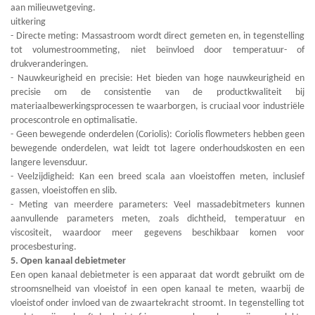
aan milieuwetgeving.
uitkering
- Directe meting: Massastroom wordt direct gemeten en, in tegenstelling
tot volumestroommeting, niet beïnvloed door temperatuur- of
drukveranderingen.
- Nauwkeurigheid en precisie: Het bieden van hoge nauwkeurigheid en
precisie om de consistentie van de productkwaliteit bij
materiaalbewerkingsprocessen te waarborgen, is cruciaal voor industriële
procescontrole en optimalisatie.
- Geen bewegende onderdelen (Coriolis): Coriolis flowmeters hebben geen
bewegende onderdelen, wat leidt tot lagere onderhoudskosten en een
langere levensduur.
- Veelzijdigheid: Kan een breed scala aan vloeistoffen meten, inclusief
gassen, vloeistoffen en slib.
- Meting van meerdere parameters: Veel massadebitmeters kunnen
aanvullende parameters meten, zoals dichtheid, temperatuur en
viscositeit, waardoor meer gegevens beschikbaar komen voor
procesbesturing.
5. Open kanaal debietmeter
Een open kanaal debietmeter is een apparaat dat wordt gebruikt om de
stroomsnelheid van vloeistof in een open kanaal te meten, waarbij de
vloeistof onder invloed van de zwaartekracht stroomt. In tegenstelling tot