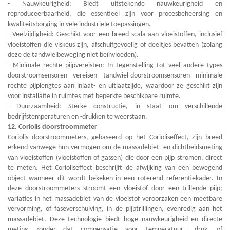
- Nauwkeurigheid: Biedt uitstekende nauwkeurigheid en
reproduceerbaarheid, die essentieel zijn voor procesbeheersing en
kwaliteitsborging in vele industriële toepassingen.
- Veelzijdigheid: Geschikt voor een breed scala aan vloeistoffen, inclusief
vloeistoffen die viskeus zijn, afschuifgevoelig of deeltjes bevatten (zolang
deze de tandwielbeweging niet beïnvloeden).
- Minimale rechte pijpvereisten: In tegenstelling tot veel andere types
doorstroomsensoren vereisen tandwiel-doorstroomsensoren minimale
rechte pijplengtes aan inlaat- en uitlaatzijde, waardoor ze geschikt zijn
voor installatie in ruimtes met beperkte beschikbare ruimte.
- Duurzaamheid: Sterke constructie, in staat om verschillende
bedrijfstemperaturen en -drukken te weerstaan.
12. Coriolis doorstroommeter
Coriolis doorstroommeters, gebaseerd op het Corioliseffect, zijn breed
erkend vanwege hun vermogen om de massadebiet- en dichtheidsmeting
van vloeistoffen (vloeistoffen of gassen) die door een pijp stromen, direct
te meten. Het Corioliseffect beschrijft de afwijking van een bewegend
object wanneer dit wordt bekeken in een roterend referentiekader. In
deze doorstroommeters stroomt een vloeistof door een trillende pijp;
variaties in het massadebiet van de vloeistof veroorzaken een meetbare
vervorming, of faseverschuiving, in de pijptrillingen, evenredig aan het
massadebiet. Deze technologie biedt hoge nauwkeurigheid en directe
meting zonder dat compensatie voor temperatuur-, druk- of