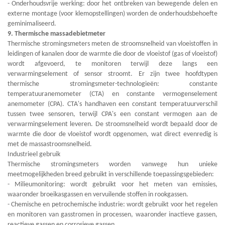
- Onderhoudsvrije werking: door het ontbreken van bewegende delen en
externe montage (voor klemopstellingen) worden de onderhoudsbehoefte
geminimaliseerd.
9. Thermische massadebietmeter
Thermische stromingsmeters meten de stroomsnelheid van vloeistoffen in
leidingen of kanalen door de warmte die door de vloeistof (gas of vloeistof)
wordt afgevoerd, te monitoren terwijl deze langs een
verwarmingselement of sensor stroomt. Er zijn twee hoofdtypen
thermische stromingsmeter-technologieën: constante
temperatuuranemometer (CTA) en constante vermogenselement
anemometer (CPA). CTA's handhaven een constant temperatuurverschil
tussen twee sensoren, terwijl CPA's een constant vermogen aan de
verwarmingselement leveren. De stroomsnelheid wordt bepaald door de
warmte die door de vloeistof wordt opgenomen, wat direct evenredig is
met de massastroomsnelheid.
Industrieel gebruik
Thermische stromingsmeters worden vanwege hun unieke
meetmogelijkheden breed gebruikt in verschillende toepassingsgebieden:
- Milieumonitoring: wordt gebruikt voor het meten van emissies,
waaronder broeikasgassen en vervuilende stoffen in rookgassen.
- Chemische en petrochemische industrie: wordt gebruikt voor het regelen
en monitoren van gasstromen in processen, waaronder inactieve gassen,
reactieve gassen en corrosieve gassen.