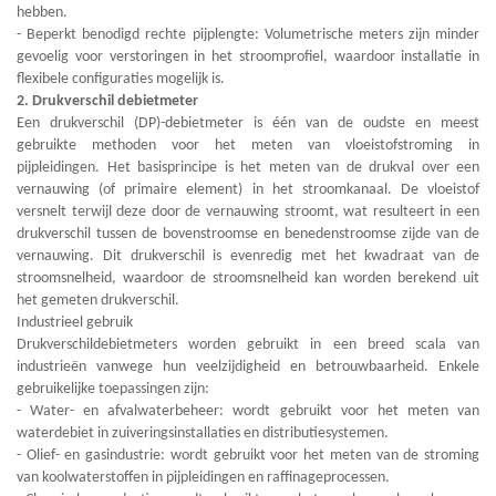
hebben.
- Beperkt benodigd rechte pijplengte: Volumetrische meters zijn minder
gevoelig voor verstoringen in het stroomprofiel, waardoor installatie in
flexibele configuraties mogelijk is.
2. Drukverschil debietmeter
Een drukverschil (DP)-debietmeter is één van de oudste en meest
gebruikte methoden voor het meten van vloeistofstroming in
pijpleidingen. Het basisprincipe is het meten van de drukval over een
vernauwing (of primaire element) in het stroomkanaal. De vloeistof
versnelt terwijl deze door de vernauwing stroomt, wat resulteert in een
drukverschil tussen de bovenstroomse en benedenstroomse zijde van de
vernauwing. Dit drukverschil is evenredig met het kwadraat van de
stroomsnelheid, waardoor de stroomsnelheid kan worden berekend uit
het gemeten drukverschil.
Industrieel gebruik
Drukverschildebietmeters worden gebruikt in een breed scala van
industrieën vanwege hun veelzijdigheid en betrouwbaarheid. Enkele
gebruikelijke toepassingen zijn:
- Water- en afvalwaterbeheer: wordt gebruikt voor het meten van
waterdebiet in zuiveringsinstallaties en distributiesystemen.
- Olief- en gasindustrie: wordt gebruikt voor het meten van de stroming
van koolwaterstoffen in pijpleidingen en raffinageprocessen.