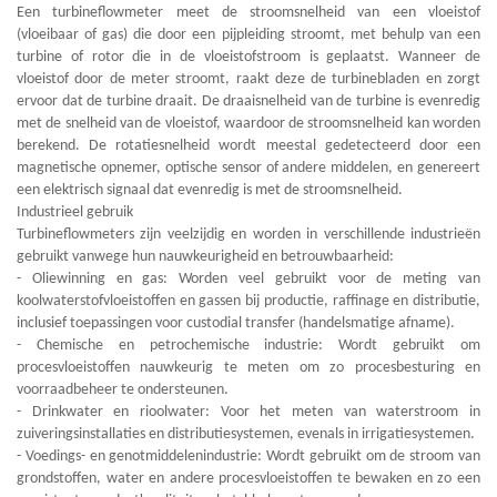
Een turbineflowmeter meet de stroomsnelheid van een vloeistof
(vloeibaar of gas) die door een pijpleiding stroomt, met behulp van een
turbine of rotor die in de vloeistofstroom is geplaatst. Wanneer de
vloeistof door de meter stroomt, raakt deze de turbinebladen en zorgt
ervoor dat de turbine draait. De draaisnelheid van de turbine is evenredig
met de snelheid van de vloeistof, waardoor de stroomsnelheid kan worden
berekend. De rotatiesnelheid wordt meestal gedetecteerd door een
magnetische opnemer, optische sensor of andere middelen, en genereert
een elektrisch signaal dat evenredig is met de stroomsnelheid.
Industrieel gebruik
Turbineflowmeters zijn veelzijdig en worden in verschillende industrieën
gebruikt vanwege hun nauwkeurigheid en betrouwbaarheid:
- Oliewinning en gas: Worden veel gebruikt voor de meting van
koolwaterstofvloeistoffen en gassen bij productie, raffinage en distributie,
inclusief toepassingen voor custodial transfer (handelsmatige afname).
- Chemische en petrochemische industrie: Wordt gebruikt om
procesvloeistoffen nauwkeurig te meten om zo procesbesturing en
voorraadbeheer te ondersteunen.
- Drinkwater en rioolwater: Voor het meten van waterstroom in
zuiveringsinstallaties en distributiesystemen, evenals in irrigatiesystemen.
- Voedings- en genotmiddelenindustrie: Wordt gebruikt om de stroom van
grondstoffen, water en andere procesvloeistoffen te bewaken en zo een