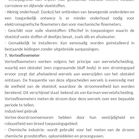
corrosieve en slijtende vloeistoffen.
- Weinig onderhoud: Dankzij het ontbreken van bewegende onderdelen en
een toegankelijk ontwerp is er minder onderhoud nodig voor
elektromagnetische flowmeters dan voor mechanische flowmeters.
- Geschikt voor vuile vloeistoffen: Effectief in toepassingen waarin de
vloeistof vaste stoffen of deeltjes bevat, zoals slib en afvalwater.
- Gemakkelijk te installeren: Kan eenvoudig worden geïnstalleerd in
bestaande leidingen zonder uitgebreide aanpassingen.
7. Vortexflowmeter
Vortexflowmeters werken volgens het principe van wervelafscheiding,
waarbij een obstakel (een zogenaamde bluff body) in een stromingspad
ervoor zorgt dat afwisselend wervels aan weerszijden van het obstakel
ontstaan. De frequentie van deze afgescheiden wervels is evenredig met
de snelheid van de vloeistof, waardoor de stroomsnelheid kan worden
berekend. Dit verschijnsel staat bekend als von Karman-wervelafscheiding.
Vortexflowmeters meten de stroom door deze wervels over een bepaalde
periode te tellen.
Industrieel gebruik
Vortex-doorstroomsensoren hebben door hun veelzijdigheid en
robuustheid een breed toepassingsgebied:
- Chemische industrie: wordt gebruikt voor het meten van de stroom
chemische grondstoffen, oplosmiddelen en procesgassen.