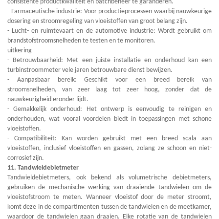
consistente productkwaliteit en batchbeheer te garanderen.
- Farmaceutische industrie: Voor productieprocessen waarbij nauwkeurige
dosering en stroomregeling van vloeistoffen van groot belang zijn.
- Lucht- en ruimtevaart en de automotive industrie: Wordt gebruikt om
brandstofstroomsnelheden te testen en te monitoren.
uitkering
- Betrouwbaarheid: Met een juiste installatie en onderhoud kan een
turbinstroommeter vele jaren betrouwbare dienst bewijzen.
- Aanpasbaar bereik: Geschikt voor een breed bereik van
stroomsnelheden, van zeer laag tot zeer hoog, zonder dat de
nauwkeurigheid eronder lijdt.
- Gemakkelijk onderhoud: Het ontwerp is eenvoudig te reinigen en
onderhouden, wat vooral voordelen biedt in toepassingen met schone
vloeistoffen.
- Compatibiliteit: Kan worden gebruikt met een breed scala aan
vloeistoffen, inclusief vloeistoffen en gassen, zolang ze schoon en niet-
corrosief zijn.
11. Tandwieldebietmeter
Tandwieldebietmeters, ook bekend als volumetrische debietmeters,
gebruiken de mechanische werking van draaiende tandwielen om de
vloeistofstroom te meten. Wanneer vloeistof door de meter stroomt,
komt deze in de compartimenten tussen de tandwielen en de meetkamer,
waardoor de tandwielen gaan draaien. Elke rotatie van de tandwielen