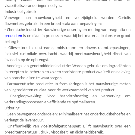
viscositeitsveranderingen nodig is.
Industrieel gebruik
Vanwege hun nauwkeurigheid en veelzijdigheid worden Coriolis
flowmeters gebruikt in een breed scala aan toepassingen:
- Chemische industrie: Nauwkeurige dosering en meting van reagentia en
producten
is cruciaal in processen waarbij het materiaalbalans van groot
belang is.
- Oliesector: In upstream-, midstream- en downstreamtoepassingen,
inclusief custodiale overdracht, waarbij meetnauwkeurigheid direct van
invloed is op de opbrengst.
- Voedings- en genotmiddelenindustrie: Worden gebruikt om ingrediënten
in recepten te beheren en zo een consistente productkwaliteit en naleving
van branche-eisen te waarborgen.
- Farmaceutische productie: In formuleringen is het nauwkeurige meten
van ingrediënten cruciaal voor de werkzaamheid van het product.
- Energieopwekking: Voor brandstofmeting en verwerking om
verbrandingsprocessen en efficiëntie te optimaliseren.
uitkering
- Geen bewegende onderdelen: Minimaliseert het onderhoudsbehoefte en
verlengt de levensduur.
- Onafhankelijk van vloeistofeigenschappen: Blijft nauwkeurig over een
breed temperatuur-, druk-, viscositeit- en dichtheidsbereik.