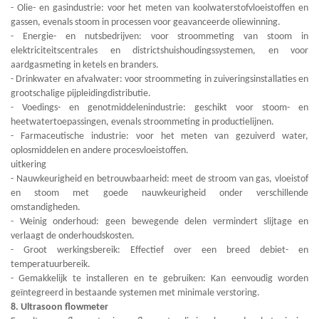
- Olie- en gasindustrie: voor het meten van koolwaterstofvloeistoffen en
gassen, evenals stoom in processen voor geavanceerde oliewinning.
- Energie- en nutsbedrijven: voor stroommeting van stoom in
elektriciteitscentrales en districtshuishoudingssystemen, en voor
aardgasmeting in ketels en branders.
- Drinkwater en afvalwater: voor stroommeting in zuiveringsinstallaties en
grootschalige pijpleidingdistributie.
- Voedings- en genotmiddelenindustrie: geschikt voor stoom- en
heetwatertoepassingen, evenals stroommeting in productielijnen.
- Farmaceutische industrie: voor het meten van gezuiverd water,
oplosmiddelen en andere procesvloeistoffen.
uitkering
- Nauwkeurigheid en betrouwbaarheid: meet de stroom van gas, vloeistof
en stoom met goede nauwkeurigheid onder verschillende
omstandigheden.
- Weinig onderhoud: geen bewegende delen vermindert slijtage en
verlaagt de onderhoudskosten.
- Groot werkingsbereik: Effectief over een breed debiet- en
temperatuurbereik.
- Gemakkelijk te installeren en te gebruiken: Kan eenvoudig worden
geïntegreerd in bestaande systemen met minimale verstoring.
8. Ultrasoon flowmeter