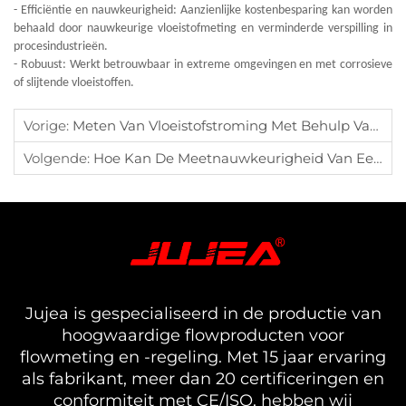
- Efficiëntie en nauwkeurigheid: Aanzienlijke kostenbesparing kan worden
behaald door nauwkeurige vloeistofmeting en verminderde verspilling in
procesindustrieën.
- Robuust: Werkt betrouwbaar in extreme omgevingen en met corrosieve
of slijtende vloeistoffen.
Vorige:
Meten Van Vloeistofstroming Met Behulp Van Druktransducers
Volgende:
Hoe Kan De Meetnauwkeurigheid Van Een Turbinedebietmeter Worden Verbeterd
Jujea is gespecialiseerd in de productie van
hoogwaardige flowproducten voor
flowmeting en -regeling. Met 15 jaar ervaring
als fabrikant, meer dan 20 certificeringen en
conformiteit met CE/ISO, hebben wij