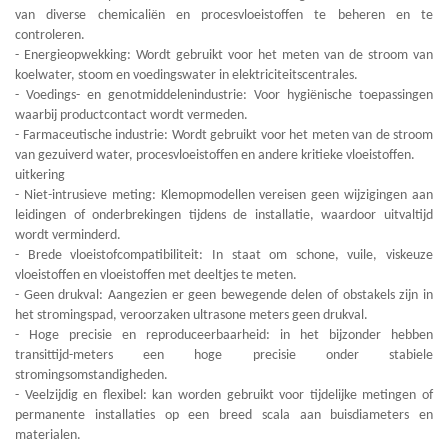
van diverse chemicaliën en procesvloeistoffen te beheren en te
controleren.
- Energieopwekking: Wordt gebruikt voor het meten van de stroom van
koelwater, stoom en voedingswater in elektriciteitscentrales.
- Voedings- en genotmiddelenindustrie: Voor hygiënische toepassingen
waarbij productcontact wordt vermeden.
- Farmaceutische industrie: Wordt gebruikt voor het meten van de stroom
van gezuiverd water, procesvloeistoffen en andere kritieke vloeistoffen.
uitkering
- Niet-intrusieve meting: Klemopmodellen vereisen geen wijzigingen aan
leidingen of onderbrekingen tijdens de installatie, waardoor uitvaltijd
wordt verminderd.
- Brede vloeistofcompatibiliteit: In staat om schone, vuile, viskeuze
vloeistoffen en vloeistoffen met deeltjes te meten.
- Geen drukval: Aangezien er geen bewegende delen of obstakels zijn in
het stromingspad, veroorzaken ultrasone meters geen drukval.
- Hoge precisie en reproduceerbaarheid: in het bijzonder hebben
transittijd-meters een hoge precisie onder stabiele
stromingsomstandigheden.
- Veelzijdig en flexibel: kan worden gebruikt voor tijdelijke metingen of
permanente installaties op een breed scala aan buisdiameters en
materialen.