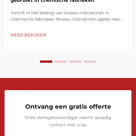
gebruikt in chemische fabrieken
Inzicht in het belang van niveau-indicatoren in
chemische fabrieken Niveau-indicatoren spelen een
cruciale rol in de bediening van chemische fabrieken
door middel van nauwkeurige, real-time monitoring
MEER BEKIJKEN
van vloeistofniveaus in tanks, reactoren en
pijpleidingen. Precieze niveau-meting zorgt voor een
adequate regeling en veiligheid van processen,
waardoor risico's op overstromingen, lekken of
productieverliezen worden vermeden. Deze
instrumenten dragen bij aan een efficiëntere
productie en helpen bij het in stand houden van
kwaliteitsnormen en milieuregels.
Ontvang een gratis offerte
Onze vertegenwoordiger neemt spoedig
contact met u op.