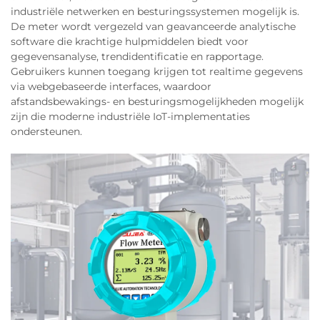
industriële netwerken en besturingssystemen mogelijk is.
De meter wordt vergezeld van geavanceerde analytische
software die krachtige hulpmiddelen biedt voor
gegevensanalyse, trendidentificatie en rapportage.
Gebruikers kunnen toegang krijgen tot realtime gegevens
via webgebaseerde interfaces, waardoor
afstandsbewakings- en besturingsmogelijkheden mogelijk
zijn die moderne industriële IoT-implementaties
ondersteunen.