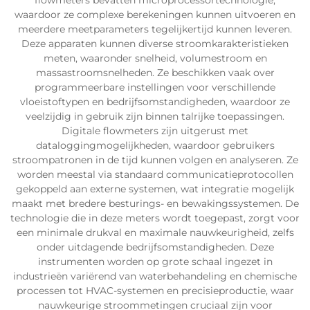
flowmeters bevatten microprocessortechnologie,
waardoor ze complexe berekeningen kunnen uitvoeren en
meerdere meetparameters tegelijkertijd kunnen leveren.
Deze apparaten kunnen diverse stroomkarakteristieken
meten, waaronder snelheid, volumestroom en
massastroomsnelheden. Ze beschikken vaak over
programmeerbare instellingen voor verschillende
vloeistoftypen en bedrijfsomstandigheden, waardoor ze
veelzijdig in gebruik zijn binnen talrijke toepassingen.
Digitale flowmeters zijn uitgerust met
dataloggingmogelijkheden, waardoor gebruikers
stroompatronen in de tijd kunnen volgen en analyseren. Ze
worden meestal via standaard communicatieprotocollen
gekoppeld aan externe systemen, wat integratie mogelijk
maakt met bredere besturings- en bewakingssystemen. De
technologie die in deze meters wordt toegepast, zorgt voor
een minimale drukval en maximale nauwkeurigheid, zelfs
onder uitdagende bedrijfsomstandigheden. Deze
instrumenten worden op grote schaal ingezet in
industrieën variërend van waterbehandeling en chemische
processen tot HVAC-systemen en precisieproductie, waar
nauwkeurige stroommetingen cruciaal zijn voor