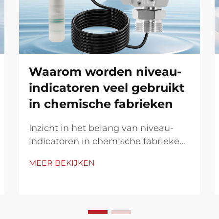
Waarom worden niveau-
indicatoren veel gebruikt
in chemische fabrieken
Inzicht in het belang van niveau-
indicatoren in chemische fabrieken
Niveau-indicatoren spelen een
MEER BEKIJKEN
cruciale rol in de bediening van
chemische fabrieken door middel
van nauwkeurige, real-time
monitoring van vloeistofniveaus in