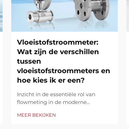
Vloeistofstroommeter:
Wat zijn de verschillen
tussen
vloeistofstroommeters en
hoe kies ik er een?
Inzicht in de essentiële rol van
flowmeting in de moderne
industrie. Flowmetingstechnologie
MEER BEKIJKEN
ligt ten grondslag aan talloze
industriële processen, waarbij de