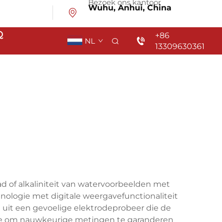
Bezoek ons kantoor
Wuhu, Anhui, China
Q
+86
NL
13309630361
d of alkaliniteit van watervoorbeelden met
ologie met digitale weergavefunctionaliteit
uit een gevoelige elektrodeprobeer die de
ie om nauwkeurige metingen te garanderen