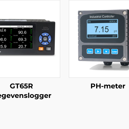
GT65R
PH-meter
egevenslogger