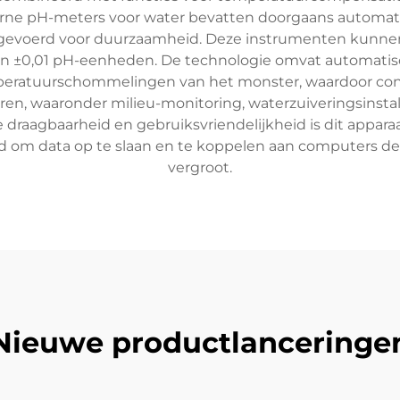
e pH-meters voor water bevatten doorgaans automatische
uitgevoerd voor duurzaamheid. Deze instrumenten kunne
n ±0,01 pH-eenheden. De technologie omvat automati
peratuurschommelingen van het monster, waardoor con
oren, waaronder milieu-monitoring, waterzuiveringsins
raagbaarheid en gebruiksvriendelijkheid is dit apparaa
eid om data op te slaan en te koppelen aan computers d
vergroot.
Nieuwe productlanceringe