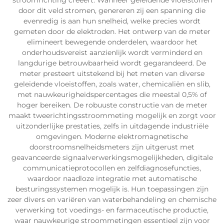
stroomrichting creëert. Wanneer geleidende vloeistoffen
door dit veld stromen, genereren zij een spanning die
evenredig is aan hun snelheid, welke precies wordt
gemeten door de elektroden. Het ontwerp van de meter
elimineert bewegende onderdelen, waardoor het
onderhoudsvereist aanzienlijk wordt verminderd en
langdurige betrouwbaarheid wordt gegarandeerd. De
meter presteert uitstekend bij het meten van diverse
geleidende vloeistoffen, zoals water, chemicaliën en slib,
met nauwkeurigheidspercentages die meestal 0,5% of
hoger bereiken. De robuuste constructie van de meter
maakt tweerichtingsstroommeting mogelijk en zorgt voor
uitzonderlijke prestaties, zelfs in uitdagende industriële
omgevingen. Moderne elektromagnetische
doorstroomsnelheidsmeters zijn uitgerust met
geavanceerde signaalverwerkingsmogelijkheden, digitale
communicatieprotocollen en zelfdiagnosefuncties,
waardoor naadloze integratie met automatische
besturingssystemen mogelijk is. Hun toepassingen zijn
zeer divers en variëren van waterbehandeling en chemische
verwerking tot voedings- en farmaceutische productie,
waar nauwkeurige stroommetingen essentieel zijn voor