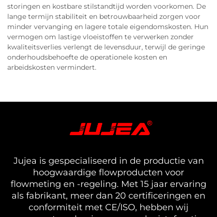
storingen en kostbare stilstandtijd worden voorkomen. De
lange termijn stabiliteit en betrouwbaarheid zorgen voor
minder vervanging en lagere totale eigendomskosten. Hun
vermogen om lastige vloeistoffen te verwerken zonder
kwaliteitsverlies verlengt de levensduur, terwijl de geringe
onderhoudsbehoefte de operationele kosten en
arbeidskosten vermindert.
Jujea is gespecialiseerd in de productie van
hoogwaardige flowproducten voor
flowmeting en -regeling. Met 15 jaar ervaring
als fabrikant, meer dan 20 certificeringen en
conformiteit met CE/ISO, hebben wij