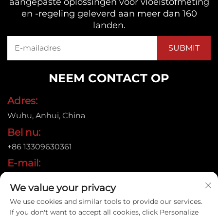
aangepaste oplossingen voor vloeistofmeting
en -regeling geleverd aan meer dan 160
landen.
NEEM CONTACT OP
Adres:
Wuhu, Anhui, China
Bel nu:
+86 13309630361
E-mail:
[email protected]
We value your privacy
We use cookies and similar tools to provide our services.
If you don't want to accept all cookies, click Personalize
Auteursrecht © 2015 Anhui Jujie Automation Technology