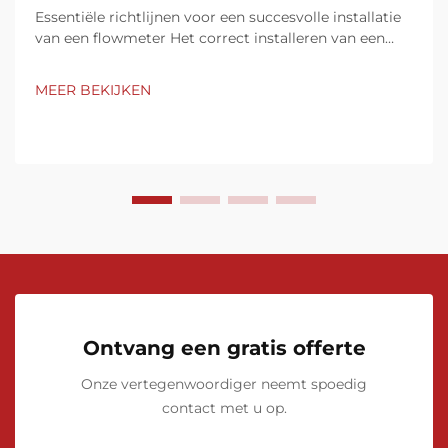
Essentiële richtlijnen voor een succesvolle installatie
van een flowmeter Het correct installeren van een
flowmeter is cruciaal om nauwkeurige metingen en
optimale prestaties te garanderen. Of u nu heeft
MEER BEKIJKEN
geïnvesteerd in een magnetische, ultrasone of
Coriolis-flowmeter, een goede installatie is essentieel.
Ontvang een gratis offerte
Onze vertegenwoordiger neemt spoedig
contact met u op.