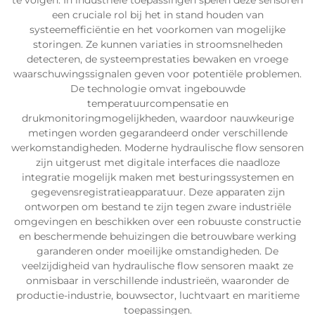
te volgen. In industriële toepassingen spelen deze sensoren
een cruciale rol bij het in stand houden van
systeemefficiëntie en het voorkomen van mogelijke
storingen. Ze kunnen variaties in stroomsnelheden
detecteren, de systeemprestaties bewaken en vroege
waarschuwingssignalen geven voor potentiële problemen.
De technologie omvat ingebouwde
temperatuurcompensatie en
drukmonitoringmogelijkheden, waardoor nauwkeurige
metingen worden gegarandeerd onder verschillende
werkomstandigheden. Moderne hydraulische flow sensoren
zijn uitgerust met digitale interfaces die naadloze
integratie mogelijk maken met besturingssystemen en
gegevensregistratieapparatuur. Deze apparaten zijn
ontworpen om bestand te zijn tegen zware industriële
omgevingen en beschikken over een robuuste constructie
en beschermende behuizingen die betrouwbare werking
garanderen onder moeilijke omstandigheden. De
veelzijdigheid van hydraulische flow sensoren maakt ze
onmisbaar in verschillende industrieën, waaronder de
productie-industrie, bouwsector, luchtvaart en maritieme
toepassingen.