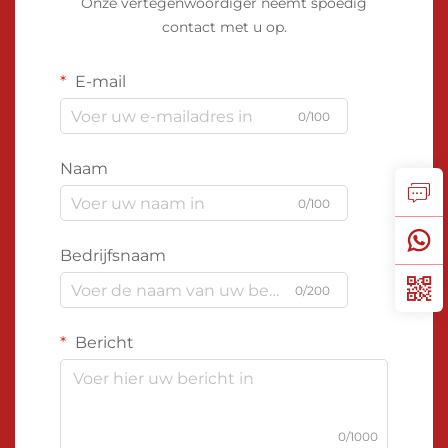
Onze vertegenwoordiger neemt spoedig
contact met u op.
E-mail
0/100
Naam
0/100
Bedrijfsnaam
0/200
Bericht
0/1000