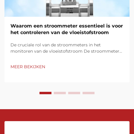
Waarom een stroommeter essentieel is voor
het controleren van de vloeistofstroom
De cruciale rol van de stroommeters in het
monitoren van de vloeistofstroom De stroommeters
dienen als fundamentele apparaten voor het beheren
en monitoren van de vloeistofstroom in verschillende
MEER BEKIJKEN
industrieën. Hun vermogen om nauwkeurige realtime
metingen van de doorstroming te leveren is
onmisbaar...