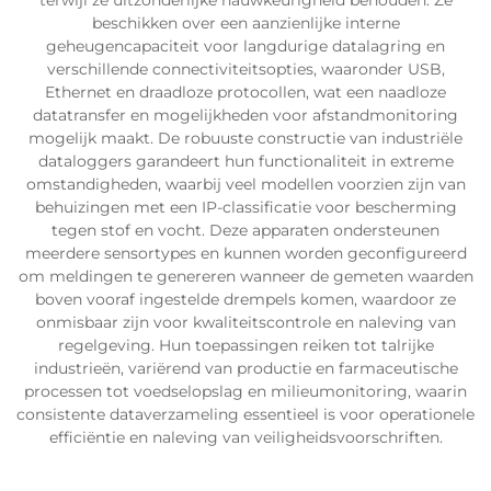
terwijl ze uitzonderlijke nauwkeurigheid behouden. Ze
beschikken over een aanzienlijke interne
geheugencapaciteit voor langdurige datalagring en
verschillende connectiviteitsopties, waaronder USB,
Ethernet en draadloze protocollen, wat een naadloze
datatransfer en mogelijkheden voor afstandmonitoring
mogelijk maakt. De robuuste constructie van industriële
dataloggers garandeert hun functionaliteit in extreme
omstandigheden, waarbij veel modellen voorzien zijn van
behuizingen met een IP-classificatie voor bescherming
tegen stof en vocht. Deze apparaten ondersteunen
meerdere sensortypes en kunnen worden geconfigureerd
om meldingen te genereren wanneer de gemeten waarden
boven vooraf ingestelde drempels komen, waardoor ze
onmisbaar zijn voor kwaliteitscontrole en naleving van
regelgeving. Hun toepassingen reiken tot talrijke
industrieën, variërend van productie en farmaceutische
processen tot voedselopslag en milieumonitoring, waarin
consistente dataverzameling essentieel is voor operationele
efficiëntie en naleving van veiligheidsvoorschriften.