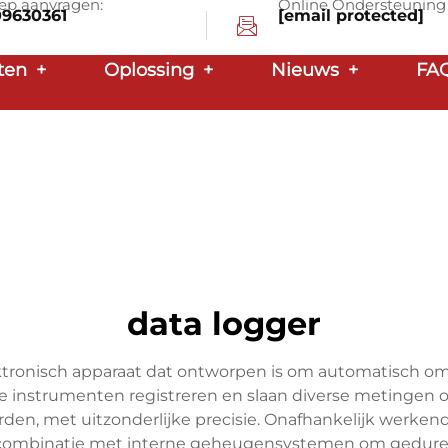
ep aanvragen:
Online Ondersteuning
09630361
[email protected]
ten
+
Oplossing
+
Nieuws
+
FA
data logger
ktronisch apparaat dat ontworpen is om automatisch o
e instrumenten registreren en slaan diverse metingen o
en, met uitzonderlijke precisie. Onafhankelijk werke
 combinatie met interne geheugensystemen om geduren