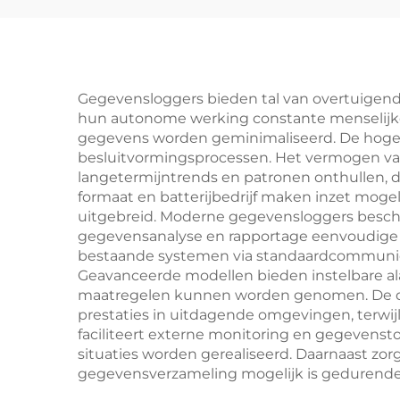
Gegevensloggers bieden tal van overtuigend
hun autonome werking constante menselijke 
gegevens worden geminimaliseerd. De hoge 
besluitvormingsprocessen. Het vermogen van
langetermijntrends en patronen onthullen,
formaat en batterijbedrijf maken inzet moge
uitgebreid. Moderne gegevensloggers beschik
gegevensanalyse en rapportage eenvoudige t
bestaande systemen via standaardcommunicati
Geavanceerde modellen bieden instelbare ala
maatregelen kunnen worden genomen. De du
prestaties in uitdagende omgevingen, terwij
faciliteert externe monitoring en gegevensto
situaties worden gerealiseerd. Daarnaast zor
gegevensverzameling mogelijk is gedurende l