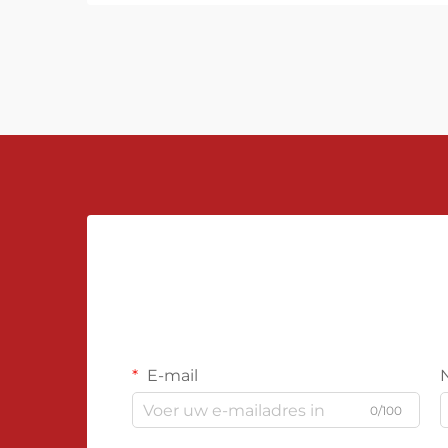
tanks, reactoren en pijpleidingen.
Precieze niveau-meting zorgt voor
een adequate regeling en veiligheid
van processen, waardoor risico's op
overstromingen, lekken of
productieverliezen worden
vermeden. Deze instrumenten
dragen bij aan een efficiëntere
productie en helpen bij het in stand
houden van kwaliteitsnormen en
milieuregels.
E-mail
0/100