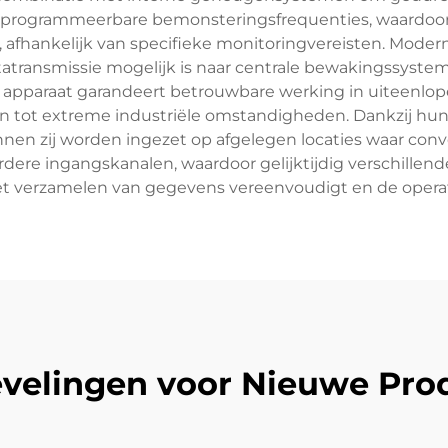
 programmeerbare bemonsteringsfrequenties, waardoor
fhankelijk van specifieke monitoringvereisten. Modern
atatransmissie mogelijk is naar centrale bewakingssystem
et apparaat garandeert betrouwbare werking in uiteen
 tot extreme industriële omstandigheden. Dankzij hun 
unnen zij worden ingezet op afgelegen locaties waar c
ere ingangskanalen, waardoor gelijktijdig verschillen
 verzamelen van gegevens vereenvoudigt en de operatio
velingen voor Nieuwe Pro