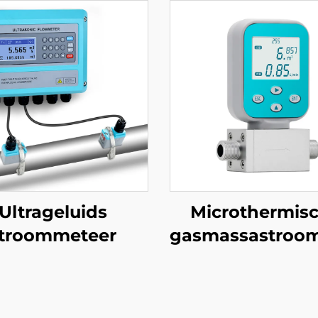
Ultrageluids
Microthermis
troommeteer
gasmassastroo