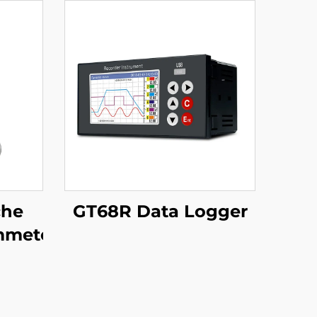
che
GT68R Data Logger
mmeter