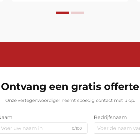
doorstroommeting kan de keuze
van een fabrikant van
elektromagnetische
doorstroommeters aanzienlijk
invloed uitoefenen op operationele
efficiëntie, nauwkeurigheid...
Ontvang een gratis offerte
Onze vertegenwoordiger neemt spoedig contact met u op.
Naam
Bedrijfsnaam
0/100