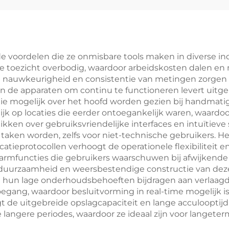
e voordelen die ze onmisbare tools maken in diverse in
toezicht overbodig, waardoor arbeidskosten dalen en m
nauwkeurigheid en consistentie van metingen zorgen 
 de apparaten om continu te functioneren levert uitg
 die mogelijk over het hoofd worden gezien bij handm
lijk op locaties die eerder ontoegankelijk waren, waa
ken over gebruiksvriendelijke interfaces en intuïtieve
aken worden, zelfs voor niet-technische gebruikers. 
eprotocollen verhoogt de operationele flexibiliteit en
rmfuncties die gebruikers waarschuwen bij afwijkende c
urzaamheid en weersbestendige constructie van dez
l hun lage onderhoudsbehoeften bijdragen aan verlaagd
egang, waardoor besluitvorming in real-time mogelijk is
gt de uitgebreide opslagcapaciteit en lange acculoopti
angere periodes, waardoor ze ideaal zijn voor langete