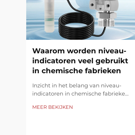
Waarom worden niveau-
indicatoren veel gebruikt
in chemische fabrieken
Inzicht in het belang van niveau-
indicatoren in chemische fabrieken
Niveau-indicatoren spelen een
MEER BEKIJKEN
cruciale rol in de bediening van
chemische fabrieken door middel
van nauwkeurige, real-time
monitoring van vloeistofniveaus in