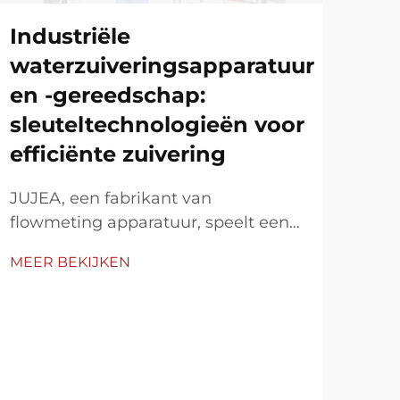
Industriële
We
waterzuiveringsapparatuur
fl
en -gereedschap:
ma
sleuteltechnologieën voor
pr
efficiënte zuivering
Prof
Flow
JUJEA, een fabrikant van
app
flowmeting apparatuur, speelt een
MEE
stro
cruciale rol in de industriële
MEER BEKIJKEN
gas
waterzuivering, waarbij de
ind
efficiëntie wordt verbeterd en
toe
procesgegevens worden
res
gedigitaliseerd middels
een 
elektromagnetische flowmeters,
pH-meters, doseerregelkasten en