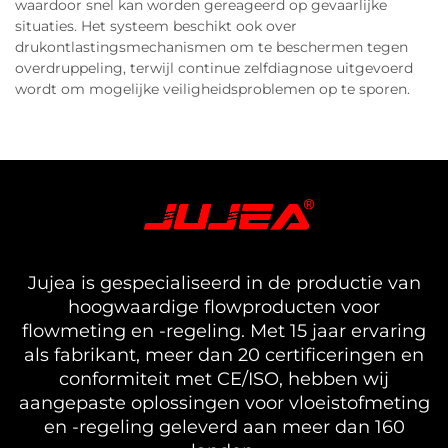
waardoor snel kan worden gereageerd op gevaarlijke
situaties. Het systeem beschikt ook over
drukontlastingsmechanismen om te beschermen tegen
overdruppeling, terwijl continue zelfdiagnose uitgevoerd
wordt om mogelijke veiligheidsproblemen op te sporen.
Jujea is gespecialiseerd in de productie van
hoogwaardige flowproducten voor
flowmeting en -regeling. Met 15 jaar ervaring
als fabrikant, meer dan 20 certificeringen en
conformiteit met CE/ISO, hebben wij
aangepaste oplossingen voor vloeistofmeting
en -regeling geleverd aan meer dan 160