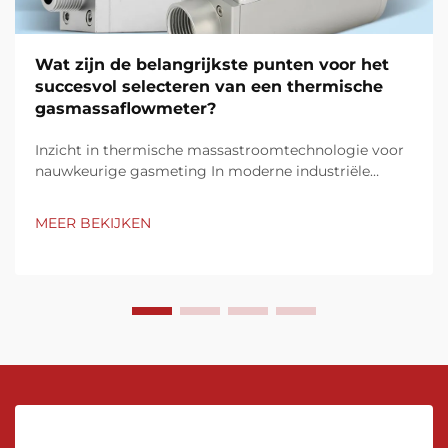
Wat zijn de belangrijkste punten voor het
succesvol selecteren van een thermische
gasmassaflowmeter?
Inzicht in thermische massastroomtechnologie voor
nauwkeurige gasmeting In moderne industriële
processen is nauwkeurige gasstroommeting van
cruciaal belang voor het behoud van efficiëntie,
MEER BEKIJKEN
kwaliteitscontrole en naleving van voorschriften.
Thermische gasmassaflowmeters hebben ...