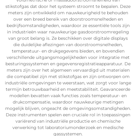
volumetrische of massadoorstroomsnelheid van
stikstofgas dat door het systeem stroomt te bepalen. Deze
meters zijn ontwikkeld om nauwkeurigheid te behouden
over een breed bereik van doorstroomsnelheden en
bedrijfsomstandigheden, waardoor ze essentiële tools zijn
in industrieën waar nauwkeurige gasdoorstroomregeling
van groot belang is. Ze beschikken over digitale displays
die duidelijke aflezingen van doorstroomsnelheden,
temperatuur- en drukgegevens bieden, en bovendien
verschillende uitgangsmogelijkheden voor integratie met
besturingssystemen en gegevensregistratieapparatuur. De
meters zijn over het algemeen vervaardigd uit materialen
die compatibel zijn met stikstofgas en zijn ontworpen om
industriële omgevingen te weerstaan, wat zorgt voor lange
termijn betrouwbaarheid en meetstabiliteit. Geavanceerde
modellen bevatten vaak functies zoals temperatuur- en
drukcompensatie, waardoor nauwkeurige metingen
mogelijk blijven, ongeacht de omgevingsomstandigheden.
Deze instrumenten spelen een cruciale rol in toepassingen
variërend van industriële productie en chemische
verwerking tot laboratoriumonderzoek en medische
gassystemen.