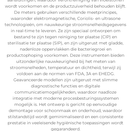
aansluitingen, waardoor verontreiniging van vloeistoffen
wordt voorkomen en de productzuiverheid behouden blijft.
De meters gebruiken verschillende meetprincipes,
waaronder elektromagnetische, Coriolis- en ultrasone
technologieën, om nauwkeurige stroomsnelheidsgegevens
in real-time te leveren. Ze zijn speciaal ontworpen om
bestand te zijn tegen reiniging ter plaatse (CIP) en
sterilisatie ter plaatse (SIP), en zijn uitgerust met gladde,
nadenloze oppervlakken die bacteriegroei en
productophoping voorkomen. Deze instrumenten bieden
uitzonderlijke nauwkeurigheid bij het meten van
stroomsnelheden, temperatuur en dichtheid, terwijl zij
voldoen aan de normen van FDA, 3A en EHEDG.
Geavanceerde modellen zijn uitgerust met slimme
diagnostische functies en digitale
communicatiemogelijkheden, waardoor naadloze
integratie met moderne procesbesturingssystemen
mogelijk is. Het ontwerp is gericht op eenvoudige
demontage voor schoonmaak en onderhoud, waardoor
stilstandstijd wordt geminimaliseerd en een consistente
prestatie in veeleisende hygiënische toepassingen wordt
gegarandeerd.