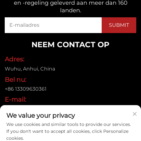
en -regeling geleverd aan meer dan 160
landen.
NEEM CONTACT OP
Adres:
Wuhu, Anhui, China
Bel nu:
+86 13309630361
E-mail:
[email protected]
We value your privacy
We use cookies and similar tools to provide our services.
If you don't want to accept all cookies, click Personalize
Auteursrecht © 2015 Anhui Jujie Automation Technology
cookies.
Co.,LTD. Alle rechten voorbehouden. |
Privacybeleid