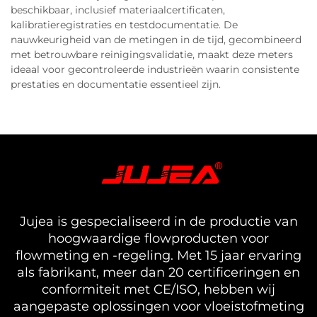
beschikbaar, inclusief materiaalcertificaten,
kalibratieregistraties en testdocumentatie. De
nauwkeurigheid van de metingen in de tijd, gecombineerd
met betrouwbare reinigingsvalidatie, maakt deze meters
ideaal voor gecontroleerde industrieën waarin consistente
prestaties en documentatie essentieel zijn.
Jujea is gespecialiseerd in de productie van
hoogwaardige flowproducten voor
flowmeting en -regeling. Met 15 jaar ervaring
als fabrikant, meer dan 20 certificeringen en
conformiteit met CE/ISO, hebben wij
aangepaste oplossingen voor vloeistofmeting