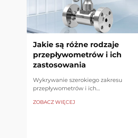
Jakie są różne rodzaje
przepływometrów i ich
zastosowania
Wykrywanie szerokiego zakresu
przepływometrów i ich
zastosowanie Przepływometrzy
ZOBACZ WIĘCEJ
służą jako niezbędne instrumenty
do pomiaru natężenia przepływu
płynu przez rury, przewody lub
kanały. Są w różnych technologiach,