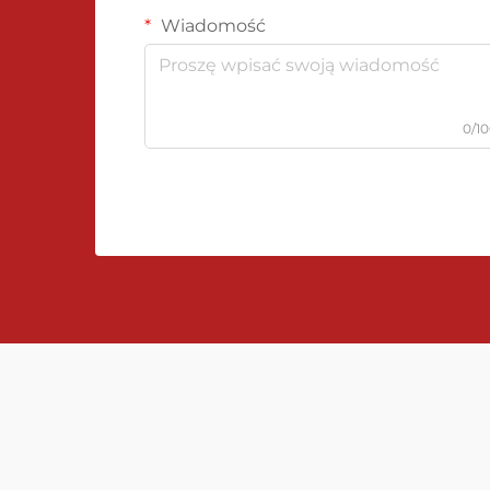
Wiadomość
0/1