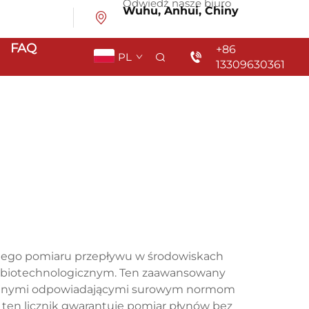
Odwiedź nasze biuro
Wuhu, Anhui, Chiny
FAQ
+86
PL
13309630361
jnego pomiaru przepływu w środowiskach
 biotechnologicznym. Ten zaawansowany
kcyjnymi odpowiadającymi surowym normom
, ten licznik gwarantuje pomiar płynów bez