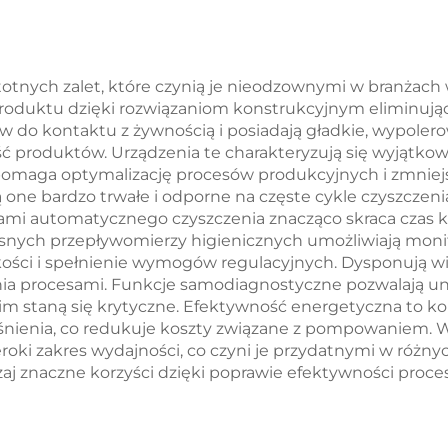
stotnych zalet, które czynią je nieodzownymi w branża
 produktu dzięki rozwiązaniom konstrukcyjnym eliminują
w do kontaktu z żywnością i posiadają gładkie, wypole
kość produktów. Urządzenia te charakteryzują się wyjątko
wspomaga optymalizację procesów produkcyjnych i zmniej
ą one bardzo trwałe i odporne na częste cykle czyszczen
i automatycznego czyszczenia znacząco skraca czas kon
ych przepływomierzy higienicznych umożliwiają monit
kości i spełnienie wymogów regulacyjnych. Dysponują wie
ania procesami. Funkcje samodiagnostyczne pozwalają un
m staną się krytyczne. Efektywność energetyczna to kol
nienia, co redukuje koszty związane z pompowaniem. W
ki zakres wydajności, co czyni je przydatnymi w różny
aj znaczne korzyści dzięki poprawie efektywności proces