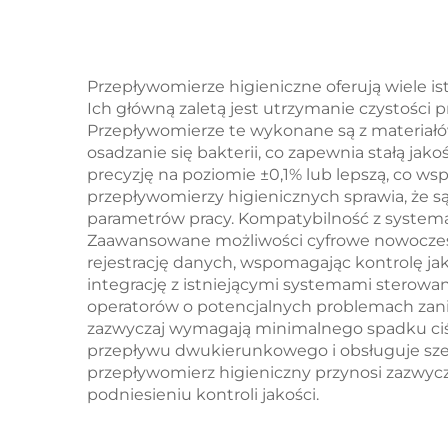
Przepływomierze higieniczne oferują wiele i
Ich główną zaletą jest utrzymanie czystości
Przepływomierze te wykonane są z materiałó
osadzanie się bakterii, co zapewnia stałą ja
precyzję na poziomie ±0,1% lub lepszą, co 
przepływomierzy higienicznych sprawia, że s
parametrów pracy. Kompatybilność z systemam
Zaawansowane możliwości cyfrowe nowoczesn
rejestrację danych, wspomagając kontrolę ja
integrację z istniejącymi systemami sterow
operatorów o potencjalnych problemach zani
zazwyczaj wymagają minimalnego spadku ciś
przepływu dwukierunkowego i obsługuje szero
przepływomierz higieniczny przynosi zazwycz
podniesieniu kontroli jakości.