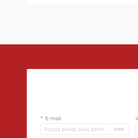
mechanicznych, ciśnienia
różniczkowego...
E-mail
0/100