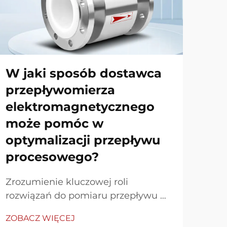
pr
el
(p
ma
W jaki sposób dostawca
na
przepływomierza
za
elektromagnetycznego
pr
może pomóc w
Prz
optymalizacji przepływu
ele
procesowego?
jak
ZOB
mag
Zrozumienie kluczowej roli
nar
rozwiązań do pomiaru przepływu w
zas
przemyśle nowoczesnym. W
Prz
ZOBACZ WIĘCEJ
dzisiejszym wymagającym