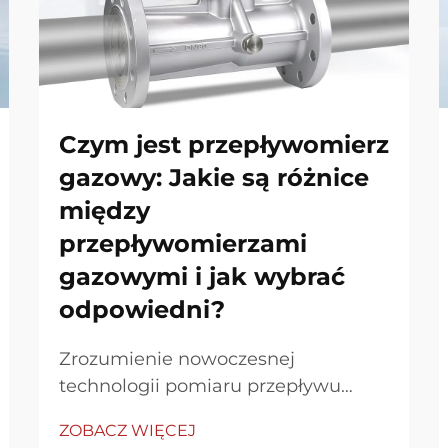
Czym jest przepływomierz
gazowy: Jakie są różnice
między
przepływomierzami
gazowymi i jak wybrać
odpowiedni?
Zrozumienie nowoczesnej
technologii pomiaru przepływu
gazu Mierniki przepływu gazu stały
ZOBACZ WIĘCEJ
się niezbędnymi instrumentami w