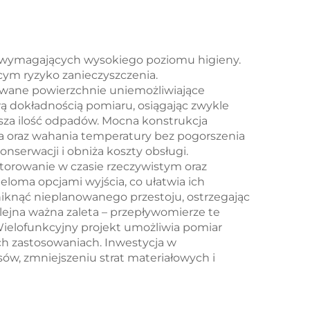
ch wymagających wysokiego poziomu higieny.
cym ryzyko zanieczyszczenia.
rowane powierzchnie uniemożliwiające
wą dokładnością pomiaru, osiągając zwykle
sza ilość odpadów. Mocna konstrukcja
ia oraz wahania temperatury bez pogorszenia
serwacji i obniża koszty obsługi.
orowanie w czasie rzeczywistym oraz
loma opcjami wyjścia, co ułatwia ich
iknąć nieplanowanego przestoju, ostrzegając
ejna ważna zaleta – przepływomierze te
ielofunkcyjny projekt umożliwia pomiar
ch zastosowaniach. Inwestycja w
ów, zmniejszeniu strat materiałowych i