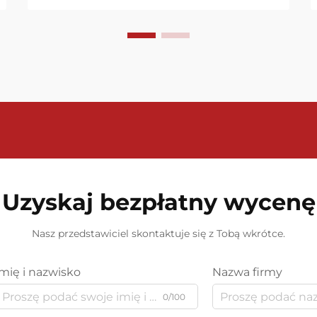
wielu branżach, od produkcji i
przetwarzania chemicznego po
dystrybucję gazu ziemnego i
monitorowanie środowiska. Te
zaawansowane urz...
Uzyskaj bezpłatny wycenę
Nasz przedstawiciel skontaktuje się z Tobą wkrótce.
Imię i nazwisko
Nazwa firmy
0/100