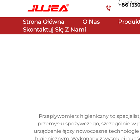
/ Poprosz
+86 133
Strona Główna
O Nas
Produk
Skontaktuj Się Z Nami
Przepływomierz higieniczny to specjal
przemysłu spożywczego, szczególnie w
urządzenie łączy nowoczesne technologi
higienicznym. Wykonany z wysokiej jakości