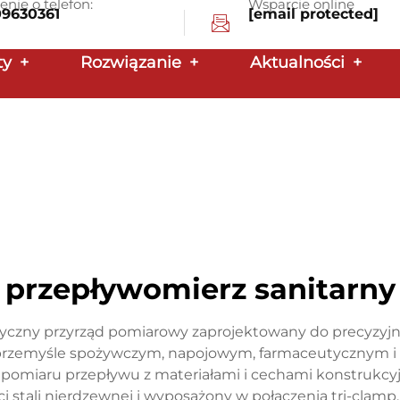
enie o telefon:
Wsparcie online
09630361
[email protected]
ty
+
Rozwiązanie
+
Aktualności
+
przepływomierz sanitarny
istyczny przyrząd pomiarowy zaprojektowany do precyzy
 przemyśle spożywczym, napojowym, farmaceutycznym i
e pomiaru przepływu z materiałami i cechami konstru
 stali nierdzewnej i wyposażony w połączenia tri-clamp