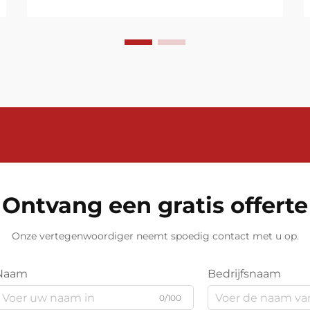
van flow in corrosieve chemische
omgevingen brengt unieke
uitdagingen met zich mee die
gespecialiseerde instrumentatie
vereisen. Elektromagnetische
flowmeters zijn uitgegroeid tot een
toonaangevende oplossing...
Ontvang een gratis offerte
Onze vertegenwoordiger neemt spoedig contact met u op.
Naam
Bedrijfsnaam
0/100