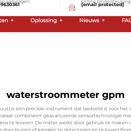
ep aanvragen:
Online Ondersteuning
09630361
[email protected]
ten
+
Oplossing
+
Nieuws
+
FA
waterstroommeter gpm
ut) is een precisie-instrument dat bedoeld is voor het
 apparaat combineert geavanceerde sensortechnologie
ens te leveren. De meter werkt door gebruik te maken 
 door buizen of kanalen te detecteren en te kwantific