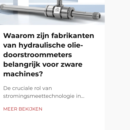
Waarom zijn fabrikanten
Wa
van hydraulische olie-
ov
doorstroommeters
ki
belangrijk voor zware
le
machines?
ra
De cruciale rol van
Esse
stromingsmeettechnologie in
van 
moderne industriële apparatuur. In
kie
MEER BEKIJKEN
MEE
het voortdurend veranderende
beh
landschap van zware machines en
rad
industriële apparatuur, staan
cruc