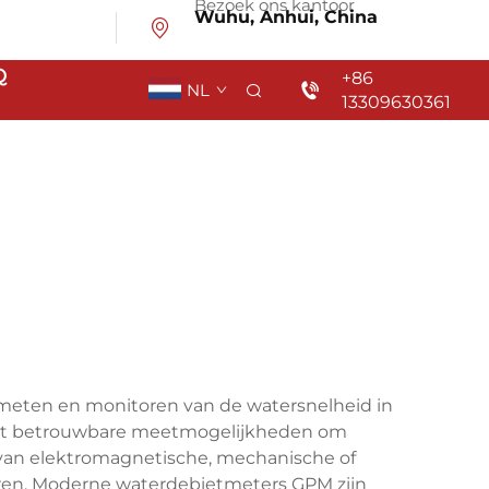
Bezoek ons kantoor
Wuhu, Anhui, China
Q
+86
NL
13309630361
 meten en monitoren van de watersnelheid in
 met betrouwbare meetmogelijkheden om
van elektromagnetische, mechanische of
eren. Moderne waterdebietmeters GPM zijn