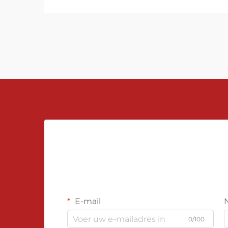
Precieze niveau-meting zorgt voor
een adequate regeling en veiligheid
van processen, waardoor risico's op
overstromingen, lekken of
productieverliezen worden
vermeden. Deze instrumenten
dragen bij aan een efficiëntere
productie en helpen bij het in stand
houden van kwaliteitsnormen en
milieuregels.
E-mail
0/100