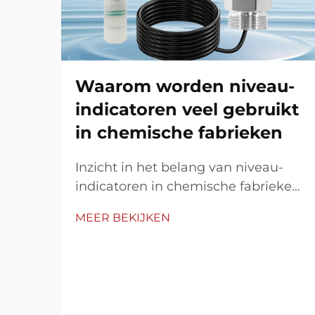
Waarom worden niveau-
indicatoren veel gebruikt
in chemische fabrieken
Inzicht in het belang van niveau-
indicatoren in chemische fabrieken
Niveau-indicatoren spelen een
MEER BEKIJKEN
cruciale rol in de bediening van
chemische fabrieken door middel
van nauwkeurige, real-time
monitoring van vloeistofniveaus in
tanks, reactoren en pijpleidingen.