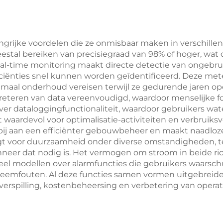
rijke voordelen die ze onmisbaar maken in verschillen
stal bereiken van precisiegraad van 98% of hoger, wat c
al-time monitoring maakt directe detectie van ongebru
iciënties snel kunnen worden geïdentificeerd. Deze mete
maal onderhoud vereisen terwijl ze gedurende jaren ope
erpreteren van data vereenvoudigd, waardoor menselijk
dataloggingfunctionaliteit, waardoor gebruikers wate
st waardevol voor optimalisatie-activiteiten en verbruiks
j aan een efficiënter gebouwbeheer en maakt naadloze
orgt voor duurzaamheid onder diverse omstandigheden, 
nneer dat nodig is. Het vermogen om stroom in beide ric
el modellen over alarmfuncties die gebruikers waarschu
teemfouten. Al deze functies samen vormen uitgebreide
erspilling, kostenbeheersing en verbetering van operatio