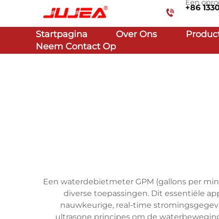
Een opro
+86 133
Startpagina
Over Ons
Produc
Neem Contact Op
Een waterdebietmeter GPM (gallons per minu
diverse toepassingen. Dit essentiële
nauwkeurige, real-time stromingsgegev
ultrasone principes om de waterbeweging