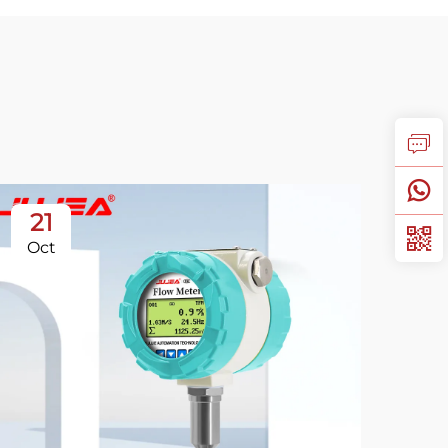
21
2
Oct
Oc