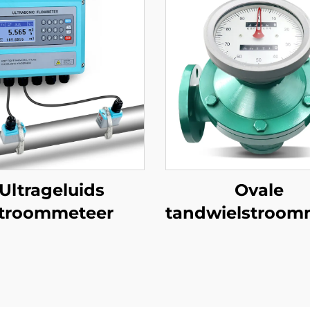
Ultrageluids
Ovale
troommeteer
tandwielstroom