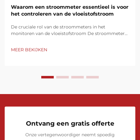
Waarom een stroommeter essentieel is voor
het controleren van de vloeistofstroom
De cruciale rol van de stroommeters in het
monitoren van de vloeistofstroom De stroommeters
dienen als fundamentele apparaten voor het beheren
en monitoren van de vloeistofstroom in verschillende
MEER BEKIJKEN
industrieën. Hun vermogen om nauwkeurige realtime
metingen van de doorstroming te leveren is
onmisbaar...
Ontvang een gratis offerte
Onze vertegenwoordiger neemt spoedig