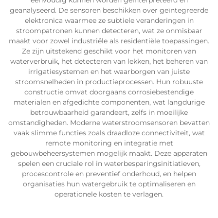
eenvoudig kunnen worden geïnterpreteerd en
geanalyseerd. De sensoren beschikken over geïntegreerde
elektronica waarmee ze subtiele veranderingen in
stroompatronen kunnen detecteren, wat ze onmisbaar
maakt voor zowel industriële als residentiële toepassingen.
Ze zijn uitstekend geschikt voor het monitoren van
waterverbruik, het detecteren van lekken, het beheren van
irrigatiesystemen en het waarborgen van juiste
stroomsnelheden in productieprocessen. Hun robuuste
constructie omvat doorgaans corrosiebestendige
materialen en afgedichte componenten, wat langdurige
betrouwbaarheid garandeert, zelfs in moeilijke
omstandigheden. Moderne waterstroomsensoren bevatten
vaak slimme functies zoals draadloze connectiviteit, wat
remote monitoring en integratie met
gebouwbeheersystemen mogelijk maakt. Deze apparaten
spelen een cruciale rol in waterbesparingsinitiatieven,
procescontrole en preventief onderhoud, en helpen
organisaties hun watergebruik te optimaliseren en
operationele kosten te verlagen.