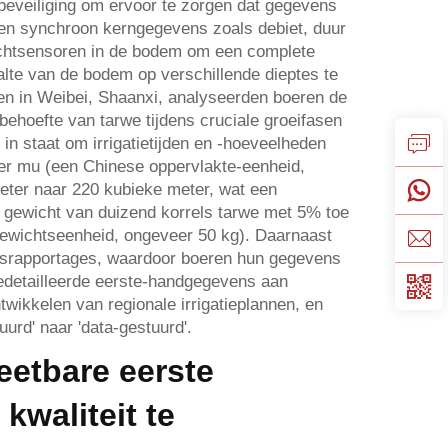
eveiliging om ervoor te zorgen dat gegevens
lleen synchroon kerngegevens zoals debiet, duur
 vochtsensoren in de bodem om een complete
alte van de bodem op verschillende dieptes te
en in Weibei, Shaanxi, analyseerden boeren de
ehoefte van tarwe tijdens cruciale groeifasen
n in staat om irrigatietijden en -hoeveelheden
per mu (een Chinese oppervlakte-eenheid,
meter naar 220 kubieke meter, wat een
t gewicht van duizend korrels tarwe met 5% toe
gewichtseenheid, ongeveer 50 kg). Daarnaast
nsrapportages, waardoor boeren hun gegevens
edetailleerde eerste-handgegevens aan
wikkelen van regionale irrigatieplannen, en
uurd' naar 'data-gestuurd'.
etbare eerste
kwaliteit te