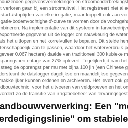
enduizenden gegevensvermeldingen en stroomonderbrekingsb
et verloren gaan bij een stroomuitval. Het registreert niet a
 start-/stoptijden van elke irrigatie, maar koppelt ook aan
rrigatie-bodemvochtigheid'-curve te vormen door de vochtgeh
mbineren. Na implementatie van dit systeem in tarwebedrijv
ëxporteerde gegevens uit de logger om nauwkeurig de waterb
als het uitlopen en het korrelvullen te bepalen. Dit stelde he
tenschappelijk aan te passen, waardoor het waterverbruik 
geveer 0,067 hectare) daalde van traditioneel 300 kubieke 
sparingspercentage van 27% oplevert. Tegelijkertijd nam he
 steeg de opbrengst per mu met bijna 100 jin (een Chinese 
dersteunt de datalogger dagelijkse en maandelijkse gegeve
makkelijker kunnen ordenen en archiveren. Het levert ook g
ndbouwtechnici voor het uitvoeren van veldproeven en het ont
vordert zo de transitie van irrigatiebeheer van 'ervaringsgest
andbouwverwerking: Een "me
erdedigingslinie" om stabiele 