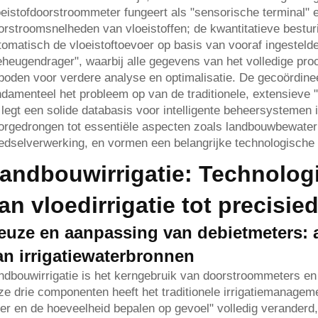
oeistofdoorstroommeter fungeert als "sensorische terminal" en
orstroomsnelheden van vloeistoffen; de kwantitatieve besturi
tomatisch de vloeistoftoevoer op basis van vooraf ingesteld
eheugendrager", waarbij alle gegevens van het volledige p
boden voor verdere analyse en optimalisatie. De gecoördine
ndamenteel het probleem op van de traditionele, extensieve 
 legt een solide databasis voor intelligente beheersystemen i
orgedrongen tot essentiële aspecten zoals landbouwbewate
edselverwerking, en vormen een belangrijke technologische 
andbouwirrigatie: Technolog
an vloedirrigatie tot precisi
euze en aanpassing van debietmeters:
an irrigatiewaterbronnen
ndbouwirrigatie is het kerngebruik van doorstroommeters en
ze drie componenten heeft het traditionele irrigatiemanage
er en de hoeveelheid bepalen op gevoel" volledig veranderd