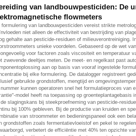
ereiding van landbouwpesticiden: De u
lektromagnetische flowmeters
 formulering van landbouwpesticiden vereist strikte metrolo
ïnvloeden niet alleen de effectiviteit van bestrijding van pla
og gehalte aan pesticide-residuen of milieuverontreiniging. 
orstroommeters unieke voordelen. Gebaseerd op de wet van 
j ongevoelig voor factoren zoals viscositeit en temperatuur v
t zwevende deeltjes meten. De meet- en regelkast past aut
mponentoplossing aan op basis van vooraf ingestelde formu
ncentratie bij elke formulering. De datalogger registreert ge
clusief gebruikte grondstoffen, mengtijd en omgevingstempe
t nummer kunnen operatoren snel het formulatieproces van elk
rantie"-model heeft na toepassing op groenteplantagebasis 
 de slagingskans bij steekproefneming van pesticide-residu
ntinu bij 100% gebleven. Bij de productie van kruiden en spe
mbinatie van stroommeter en bedieningspaneel ook een bela
n grondstoffen zoals fermentatievloeistof en pekel te regelen
waarborgd, verbetert de efficiëntie met 40% ten opzichte va