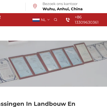
Bezoek ons kantoor
Wuhu, Anhui, China
Q
+86
NL
13309630361
passingen In Landbouw En