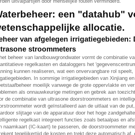
rden uitvalpartijen door menselijke fouten verminderd.
aterbeheer: een "datahub" vo
etenschappelijke allocatie.
eheer van afgelegen irrigatiegebieden:
ltrasone stroommeters
 het beheer van landbouwgrondwater vormt de combinatie va
antitatieve regelkasten en dataloggers het 'gegevenscentr
anning kunnen realiseren, wat een onvervangbare rol speelt
rigatiegebieden. In sommige irrigatiegebieden van Xinjiang en
etstaafbeheer moeilijk vanwege de grote oppervlakte en ve
oblemen als onnauwkeurige metingen en gebrek aan toezicht.
or de combinatie van ultrasone doorstroommeters en intelli
orstroommeter wordt geïnstalleerd aan de uitlaat van de put
ardoor slijtage van de apparatuur door het hoge zandgehalte
telligente regelkast integreert functies zoals betaalpas en 
n naamkaart (IC-kaart) te passeren, de doorstroommeter meet
rekent tegelijkertijd de kosten en trekt deze automatisch af,