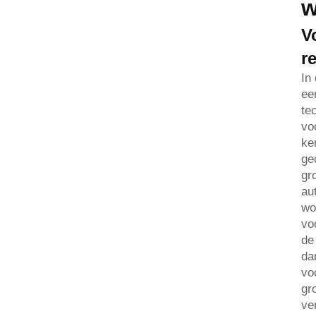
w
V
r
In
ee
te
vo
ke
ge
gr
au
wo
vo
de
da
vo
gr
ve