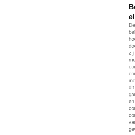
B
e
De
be
ho
do
zi
me
co
co
in
di
ga
en
co
co
va
ge