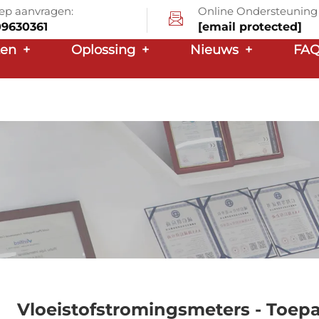
ep aanvragen:
Online Ondersteuning
09630361
[email protected]
ten
+
Oplossing
+
Nieuws
+
FA
Vloeistofstromingsmeters - Toe