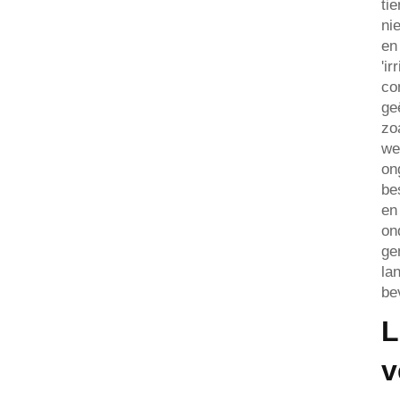
ti
ni
en
'i
co
ge
zo
we
on
be
en
on
ge
la
be
L
v