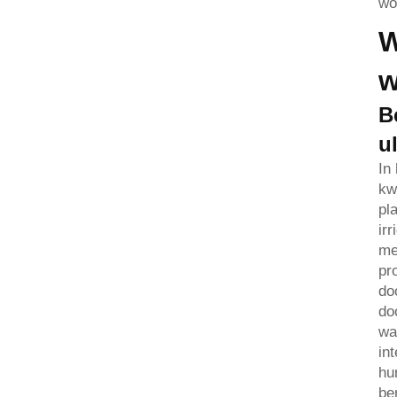
wo
W
w
B
u
In
kw
pl
ir
me
pr
do
do
wa
in
hu
be