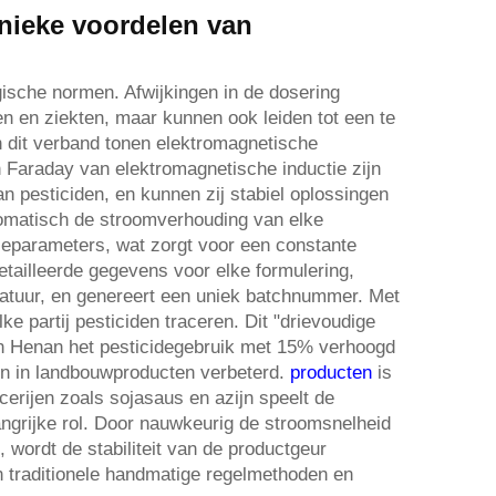
nieke voordelen van
gische normen. Afwijkingen in de dosering
gen en ziekten, maar kunnen ook leiden tot een te
In dit verband tonen elektromagnetische
Faraday van elektromagnetische inductie zijn
an pesticiden, en kunnen zij stabiel oplossingen
omatisch de stroomverhouding van elke
leparameters, wat zorgt voor een constante
detailleerde gegevens voor elke formulering,
ratuur, en genereert een uniek batchnummer. Met
e partij pesticiden traceren. Dit "drievoudige
in Henan het pesticidegebruik met 15% verhoogd
en in landbouwproducten verbeterd.
producten
is
cerijen zoals sojasaus en azijn speelt de
ngrijke rol. Door nauwkeurig de stroomsnelheid
, wordt de stabiliteit van de productgeur
n traditionele handmatige regelmethoden en