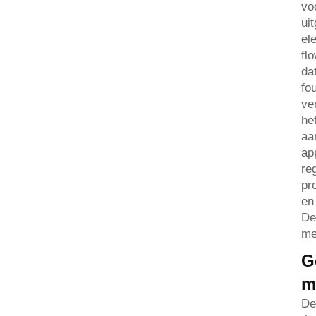
vo
ui
el
fl
da
fo
ve
he
aa
ap
re
pr
en
De
me
G
m
De