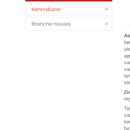
Kennisbank
Branche nieuws
Ab
he
ul
ap
va
va
la
st
Zo
re
Ti
sa
ke
fu