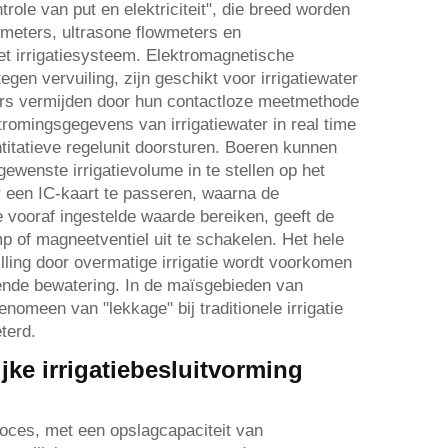
ole van put en elektriciteit", die breed worden
owmeters, ultrasone flowmeters en
et irrigatiesysteem. Elektromagnetische
en vervuiling, zijn geschikt voor irrigatiewater
ers vermijden door hun contactloze meetmethode
tromingsgegevens van irrigatiewater in real time
itatieve regelunit doorsturen. Boeren kunnen
wenste irrigatievolume in te stellen op het
r een IC-kaart te passeren, waarna de
vooraf ingestelde waarde bereiken, geeft de
p of magneetventiel uit te schakelen. Het hele
ling door overmatige irrigatie wordt voorkomen
ende bewatering. In de maïsgebieden van
omeen van "lekkage" bij traditionele irrigatie
terd.
jke irrigatiebesluitvorming
proces, met een opslagcapaciteit van