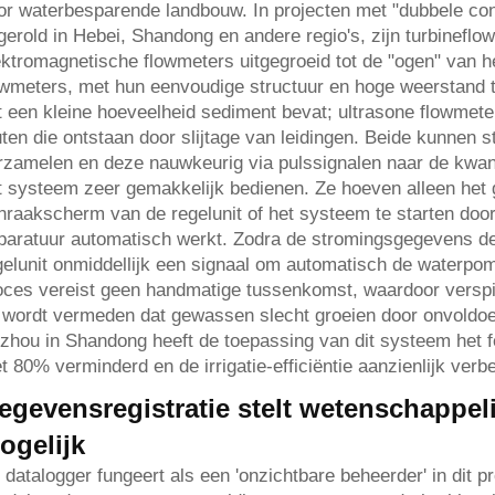
or waterbesparende landbouw. In projecten met "dubbele contr
tgerold in Hebei, Shandong en andere regio's, zijn turbinefl
ektromagnetische flowmeters uitgegroeid tot de "ogen" van h
owmeters, met hun eenvoudige structuur en hoge weerstand teg
t een kleine hoeveelheid sediment bevat; ultrasone flowmet
uten die ontstaan door slijtage van leidingen. Beide kunnen s
rzamelen en deze nauwkeurig via pulssignalen naar de kwant
t systeem zeer gemakkelijk bedienen. Ze hoeven alleen het ge
nraakscherm van de regelunit of het systeem te starten doo
paratuur automatisch werkt. Zodra de stromingsgegevens de 
gelunit onmiddellijk een signaal om automatisch de waterpom
oces vereist geen handmatige tussenkomst, waardoor verspil
 wordt vermeden dat gewassen slecht groeien door onvoldo
zhou in Shandong heeft de toepassing van dit systeem het fen
t 80% verminderd en de irrigatie-efficiëntie aanzienlijk verbe
egevensregistratie stelt wetenschappeli
ogelijk
 datalogger fungeert als een 'onzichtbare beheerder' in dit 