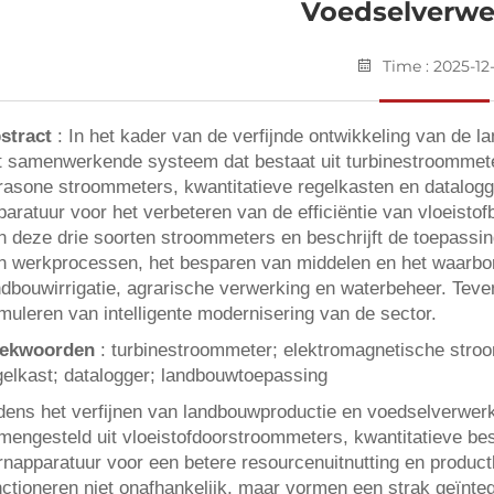
Voedselverwe
Time : 2025-12
stract
: In het kader van de verfijnde ontwikkeling van de 
t samenwerkende systeem dat bestaat uit turbinestroommet
trasone stroommeters, kwantitatieve regelkasten en datalogg
paratuur voor het verbeteren van de efficiëntie van vloeistof
n deze drie soorten stroommeters en beschrijft de toepassin
n werkprocessen, het besparen van middelen en het waarborge
ndbouwirrigatie, agrarische verwerking en waterbeheer. Teve
imuleren van intelligente modernisering van de sector.
ekwoorden
: turbinestroommeter; elektromagnetische stro
gelkast; datalogger; landbouwtoepassing
jdens het verfijnen van landbouwproductie en voedselverwer
mengesteld uit vloeistofdoorstroommeters, kwantitatieve bes
rnapparatuur voor een betere resourcenuitnutting en productk
nctioneren niet onafhankelijk, maar vormen een strak geïnte