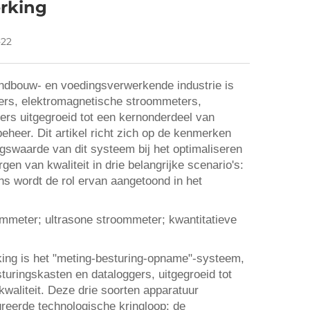
rking
-22
landbouw- en voedingsverwerkende industrie is
ers, elektromagnetische stroommeters,
ers uitgegroeid tot een kernonderdeel van
beheer. Dit artikel richt zich op de kenmerken
gswaarde van dit systeem bij het optimaliseren
n van kwaliteit in drie belangrijke scenario's:
ns wordt de rol ervan aangetoond in het
ommeter; ultrasone stroommeter; kwantitatieve
king is het "meting-besturing-opname"-systeem,
turingskasten en dataloggers, uitgegroeid tot
waliteit. Deze drie soorten apparatuur
greerde technologische kringloop: de