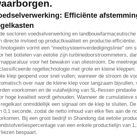
aarborgen.
oedselverwerking: Efficiënte afstemmi
egelkasten
 de sectoren voedselverwerking en landbouwfarmaceutische f
n directe invloed op productkwaliteit en productie-efficiënti
chnologieën vormt een "meetsysteemverdedigingslinie" om stab
or het bottelen van eetolie zijn turbinedoorstroommeters, dan
rnapparatuur voor het bewaken van oliestroom. De meetrege
classificeerde regeltechnologie met grote en kleine kleppen.
ote klep geopend voor snel vullen; wanneer de stroom de voo
tomatisch over naar de kleine klep voor langzaam bijvullen, 
rden voorkomen en de vulafwijking van 5L-flessen pindaolie 
or hoge kwaliteit wordt gehouden. Wanneer de cumulatieve s
 regelkast onmiddellijk een signaal om de klep te sluiten. De
n 0,1 seconde, zodat de netto inhoud van elke fles aan de no
orkomen. Bij een groot bedrijf in Shandong dat eetolie produ
ondstofverliespercentage van een enkele productielijn van 1,
rliezen bespaart.