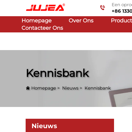
Een opro
+86 133
Homepage
Over Ons
Produc
Contacteer Ons
Kennisbank
Homepage
>
Nieuws
>
Kennisbank
Nieuws